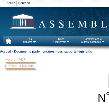
English
Deutsch
ASSEMBL
Les
Dans
Commissions et
députés
l'Hémicycle
autres instances
Accueil
Documents parlementaires
Les rapports législatifs
>
>
N