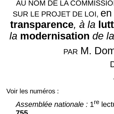
AU NOM DE LA COMMISSI
en 
SUR LE PROJET DE LOI,
transparence
, à la
lut
la
modernisation
de l
M. Dom
PAR
Voir les numéros :
re
Assemblée nationale :
1
lect
755
.