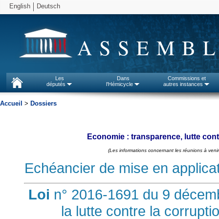
English
Deutsch
ASSEMBL
Les
Dans
Commissions et
députés
l'Hémicycle
autres instances
Accueil
>
Dossiers
Economie : transparence, lutte cont
(Les informations concernant les réunions à venir
Echéancier de mise en applicatio
Loi
n° 2016-1691 du 9 décembr
la lutte contre la corrupt