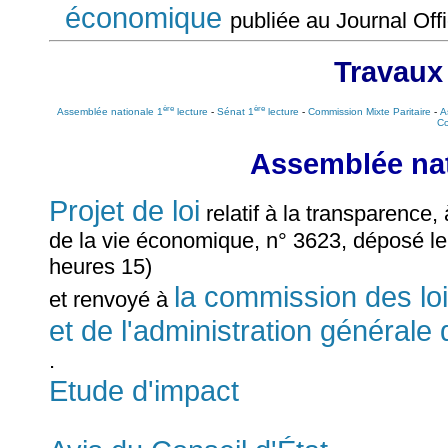
économique
publiée au Journal Of
Travaux
ère
ère
Assemblée nationale 1
lecture
-
Sénat 1
lecture
-
Commission Mixte Paritaire
-
A
Co
Assemblée nat
Projet de loi
relatif à la transparence, 
de la vie économique, n° 3623, déposé le
heures 15)
la commission des lois
et renvoyé à
et de l'administration générale 
.
Etude d'impact