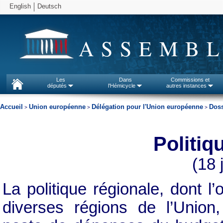
English
Deutsch
ASSEMBL
Les
Dans
Commissions et
députés
l'Hémicycle
autres instances
Accueil
Union européenne
Délégation pour l'Union européenne
Doss
>
>
>
Politiq
(18 
La politique régionale, dont l’
diverses régions de l’Union