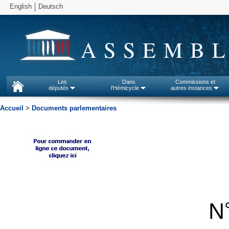
English
Deutsch
ASSEMBL
Les
Dans
Commissions et
députés
l'Hémicycle
autres instances
Accueil
>
Documents parlementaires
N