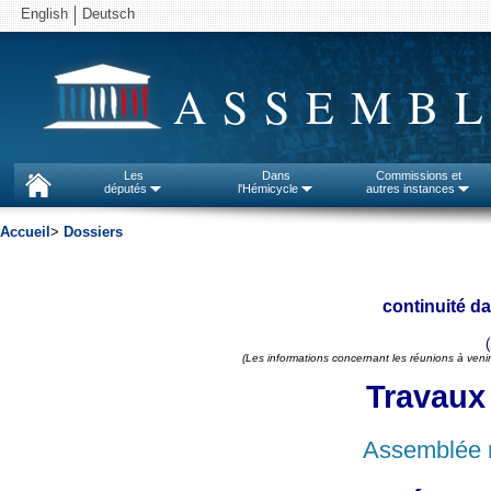
English
Deutsch
ASSEMBL
Les
Dans
Commissions et
députés
l'Hémicycle
autres instances
Accueil
>
Dossiers
continuité da
(Les informations concernant les réunions à venir
Travaux
Assemblée n