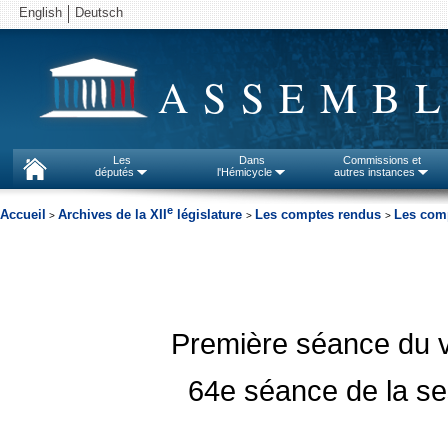
English
Deutsch
ASSEMBL
Les
Dans
Commissions et
députés
l'Hémicycle
autres instances
e
Accueil
Archives de la XII
législature
Les comptes rendus
Les comp
>
>
>
Première séance du 
64e séance de la se