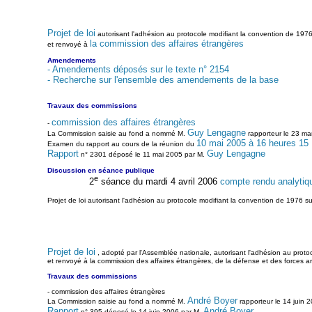
Projet de loi
autorisant l'adhésion au protocole modifiant la convention de 1976 
la commission des affaires étrangères
et renvoyé à
Amendements
- Amendements déposés sur le texte n° 2154
- Recherche sur l'ensemble des amendements de la base
Travaux des commissions
commission des affaires étrangères
-
Guy Lengagne
La Commission saisie au fond a nommé M.
rapporteur le 23 ma
10 mai 2005 à 16 heures 15
Examen du rapport au cours de la réunion du
Rapport
Guy Lengagne
n° 2301 déposé le 11 mai 2005 par M.
Discussion en séance publique
e
2
séance du mardi 4 avril 2006
compte rendu analytiq
Projet de loi autorisant l'adhésion au protocole modifiant la convention de 1976 su
Projet de loi
, adopté par l'Assemblée nationale, autorisant l'adhésion au protoc
et renvoyé à la commission des affaires étrangères, de la défense et des forces 
Travaux des commissions
- commission des affaires étrangères
André Boyer
La Commission saisie au fond a nommé M.
rapporteur le 14 juin 
Rapport
André Boyer
n° 395 déposé le 14 juin 2006 par M.