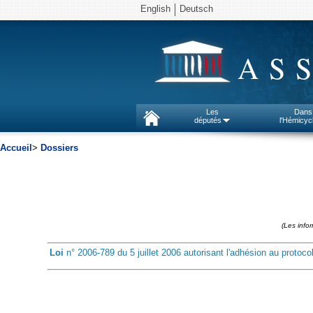
English
Deutsch
AS
Les
Dans
députés
l'Hémicyc
Accueil
>
Dossiers
(Les info
Loi
n° 2006-789 du 5 juillet 2006 autorisant l'adhésion au protoc