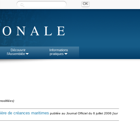
IONALE
Découvrir
Informations
l'Assemblée
pratiques
modifiées)
atière de créances maritimes
publiée au Journal Officiel du 6 juillet 2006
[sur