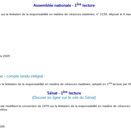
ère
Assemblée nationale - 1
lecture
sur la limitation de la responsabilité en matière de créances maritimes, n° 2154, déposé le 9 ma
rs 2005
ue
-
compte rendu intégral
ère
r la limitation de la responsabilité en matière de créances maritimes, adopté en 1
lecture par l'
ère
Sénat - 1
lecture
(Dossier en ligne sur le site du Sénat)
ole modifiant la convention de 1976 sur la limitation de la responsabilité en matière de créances 
armées
2006