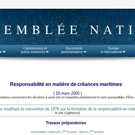
SEMBLÉE NAT
Commissions et
Documents
Europe
le
autres instances
parlementaires
et international
Responsabilité en matière de créances maritimes
( 10 mars 2005 )
rmations concernant les réunions à venir ont un caractère prévisionnel et sont susceptibles d'être 
ole modifiant la convention de 1976 sur la limitation de la responsabilité en m
le site Légifrance]
Travaux préparatoires
ère
ère
Assemblée nationale 1
lecture
-
Sénat 1
lecture