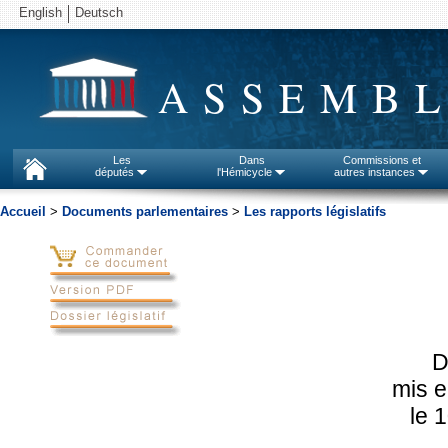
English
Deutsch
ASSEMBL
Les
Dans
Commissions et
députés
l'Hémicycle
autres instances
Accueil
>
Documents parlementaires
>
Les rapports législatifs
D
mis e
le 