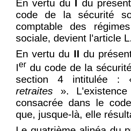
En vertu du
I
du présent 
code de la sécurité soci
comptable des régimes
sociale, devient l'articl
En vertu du
II
du présent 
er
I
du code de la sécurité
section 4 intitulée 
retraites
». L'existenc
consacrée dans le code 
que, jusque-là, elle résult
Le quatrième alinéa du 