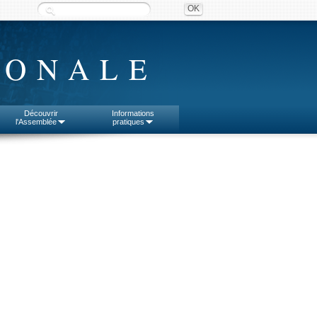
IONALE
Découvrir
Informations
l'Assemblée
pratiques