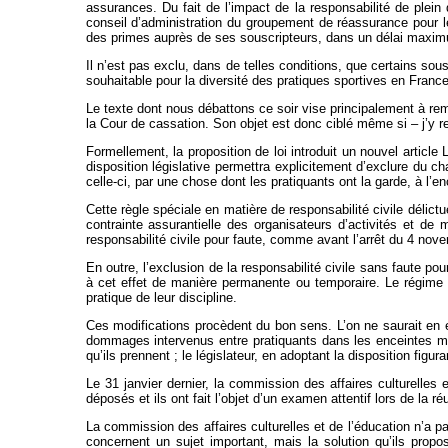
assurances. Du fait de l’impact de la responsabilité de plein 
conseil d’administration du groupement de réassurance pour l
des primes auprès de ses souscripteurs, dans un délai maxim
Il n’est pas exclu, dans de telles conditions, que certains so
souhaitable pour la diversité des pratiques sportives en Franc
Le texte dont nous débattons ce soir vise principalement à remé
la Cour de cassation. Son objet est donc ciblé même si – j’y 
Formellement, la proposition de loi introduit un nouvel article
disposition législative permettra explicitement d’exclure du 
celle-ci, par une chose dont les pratiquants ont la garde, à l’en
Cette règle spéciale en matière de responsabilité civile délictu
contrainte assurantielle des organisateurs d’activités et de 
responsabilité civile pour faute, comme avant l’arrêt du 4 nov
En outre, l’exclusion de la responsabilité civile sans faute p
à cet effet de manière permanente ou temporaire. Le régime d
pratique de leur discipline.
Ces modifications procèdent du bon sens. L’on ne saurait en e
dommages intervenus entre pratiquants dans les enceintes mis
qu’ils prennent ; le législateur, en adoptant la disposition figur
Le 31 janvier dernier, la commission des affaires culturelles 
déposés et ils ont fait l’objet d’un examen attentif lors de la ré
La commission des affaires culturelles et de l’éducation n’a
concernent un sujet important, mais la solution qu’ils propos