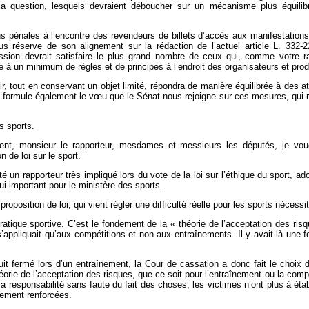
 la question, lesquels devraient déboucher sur un mécanisme plus équilib
 pénales à l’encontre des revendeurs de billets d’accès aux manifestations
 sous réserve de son alignement sur la rédaction de l’actuel article L. 33
ion devrait satisfaire le plus grand nombre de ceux qui, comme votre ra
se à un minimum de règles et de principes à l’endroit des organisateurs et pro
r, tout en conservant un objet limité, répondra de manière équilibrée à des at
Je formule également le vœu que le Sénat nous rejoigne sur ces mesures, qui 
s sports.
dent, monsieur le rapporteur, mesdames et messieurs les députés, je voud
 de loi sur le sport.
été un rapporteur très impliqué lors du vote de la loi sur l’éthique du sport,
i important pour le ministère des sports.
proposition de loi, qui vient régler une difficulté réelle pour les sports nécess
pratique sportive. C’est le fondement de la « théorie de l’acceptation des ri
 ne s’appliquait qu’aux compétitions et non aux entraînements. Il y avait là 
uit fermé lors d’un entraînement, la Cour de cassation a donc fait le choix 
rie de l’acceptation des risques, que ce soit pour l’entraînement ou la compét
c la responsabilité sans faute du fait des choses, les victimes n’ont plus à é
gement renforcées.