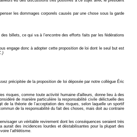
illeurs eu des discussions très positives à ce sujet avec le président
compenser les dommages corporels causés par une chose sous la garde
des billets, ce qui va à l’encontre des efforts faits par les fédérations
us engage donc à adopter cette proposition de loi dont le seul but est
.)
ez précipitée de la proposition de loi déposée par notre collègue Éric
 des risques, comme toute activité humaine d'ailleurs, donne lieu à des
nsidéré de manière particulière la responsabilité civile délictuelle des
t de la théorie de l’acceptation des risques, selon laquelle un sportif
ommun de la responsabilité du fait des choses, mais doit au contraire
e envisager un véritable revirement dont les conséquences seraient très
ela aurait des incidences lourdes et déstabilisantes pour la plupart des
oire l’athlétisme.