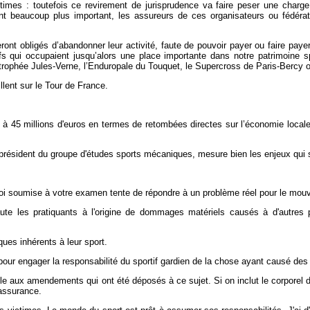
imes : toutefois ce revirement de jurisprudence va faire peser une charge 
 beaucoup plus important, les assureurs de ces organisateurs ou fédérat
ront obligés d’abandonner leur activité, faute de pouvoir payer ou faire paye
s qui occupaient jusqu’alors une place importante dans notre patrimoine spo
rophée Jules-Verne, l’Enduropale du Touquet, le Supercross de Paris-Bercy o
llent sur le Tour de France.
 à 45 millions d'euros en termes de retombées directes sur l’économie local
président du groupe d'études sports mécaniques, mesure bien les enjeux qui se
loi soumise à votre examen tente de répondre à un problème réel pour le mouv
faute les pratiquants à l'origine de dommages matériels causés à d'autres 
ues inhérents à leur sport.
pour engager la responsabilité du sportif gardien de la chose ayant causé d
 aux amendements qui ont été déposés à ce sujet. Si on inclut le corporel da
'assurance.