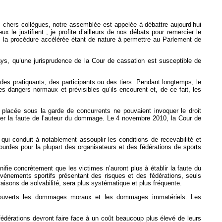
s chers collègues, notre assemblée est appelée à débattre aujourd’hui
x le justifient ; je profite d’ailleurs de nos débats pour remercier le
s, la procédure accélérée étant de nature à permettre au Parlement de
ays, qu’une jurisprudence de la Cour de cassation est susceptible de
 des pratiquants, des participants ou des tiers. Pendant longtemps, le
des dangers normaux et prévisibles qu’ils encourent et, de ce fait, les
placée sous la garde de concurrents ne pouvaient invoquer le droit
uver la faute de l’auteur du dommage. Le 4 novembre 2010, la Cour de
 qui conduit à notablement assouplir les conditions de recevabilité et
urdes pour la plupart des organisateurs et des fédérations de sports
ifie concrètement que les victimes n’auront plus à établir la faute du
événements sportifs présentant des risques et des fédérations, seuls
raisons de solvabilité, sera plus systématique et plus fréquente.
 couverts les dommages moraux et les dommages immatériels. Les
 fédérations devront faire face à un coût beaucoup plus élevé de leurs