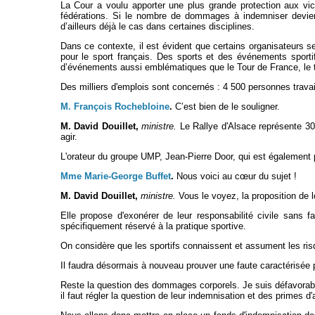
La Cour a voulu apporter une plus grande protection aux vict
fédérations. Si le nombre de dommages à indemniser devient
d’ailleurs déjà le cas dans certaines disciplines.
Dans ce contexte, il est évident que certains organisateurs se
pour le sport français. Des sports et des événements sportif
d’événements aussi emblématiques que le Tour de France, le t
Des milliers d'emplois sont concernés : 4 500 personnes travai
M. François Rochebloine
.
C’est bien de le souligner.
M. David Douillet,
ministre.
Le Rallye d'Alsace représente 30
agir.
L'orateur du groupe UMP, Jean-Pierre Door, qui est également 
Mme Marie-George Buffet
.
Nous voici au cœur du sujet !
M. David Douillet,
ministre.
Vous le voyez, la proposition de 
Elle propose d'exonérer de leur responsabilité civile sans 
spécifiquement réservé à la pratique sportive.
On considère que les sportifs connaissent et assument les risq
Il faudra désormais à nouveau prouver une faute caractérisée 
Reste la question des dommages corporels. Je suis défavorable
il faut régler la question de leur indemnisation et des primes d