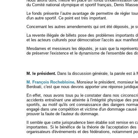
Nous allons donc mettre en place un fonds d'indemnisation des
du Comité national olympique et sportif français, Denis Masseg
Le fonds présente l’autre avantage de permettre de régler 
d'un autre sportif. Ce point est très important.
Concernant les autres amendements qui ont été déposés, je suis
La revente illégale de billets pose des problèmes importants de 
et les acteurs culturels pour démocratiser l'accès aux manifesta
Mesdames et messieurs les députés, je sais que la représentati
de préserver l'existence et le dynamisme de l'ensemble des di
M. le président.
Dans la discussion générale, la parole est à
M. François Rochebloine
.
Monsieur le président, monsieur le
Berdoati, c'est que nous devons apporter une réponse juridique 
En effet, nous avons tous pu le constater dans nos circonscrip
accidents entraînant une atteinte à l'intégrité physique des pra
sportifs, au motif qu'ils ont connaissance des dangers normaux
engagé dans une compétition et victime d'un dommage causé pa
prouver la faute de l'auteur du dommage.
Il semble que cette jurisprudence bien établie soit remise en 
importantes. Si le bénéfice de la théorie de l'acceptation des 
organisateurs d'événements et des fédérations, notamment pour 