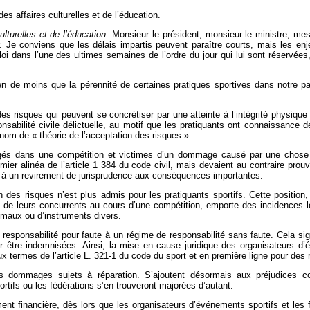
s affaires culturelles et de l’éducation.
lturelles et de l’éducation.
Monsieur le président, monsieur le ministre, me
r. Je conviens que les délais impartis peuvent paraître courts, mais les enjeu
loi dans l’une des ultimes semaines de l’ordre du jour qui lui sont réservée
en de moins que la pérennité de certaines pratiques sportives dans notre p
es risques qui peuvent se concrétiser par une atteinte à l’intégrité physique
ponsabilité civile délictuelle, au motif que les pratiquants ont connaissance 
nom de « théorie de l’acceptation des risques ».
gagés dans une compétition et victimes d’un dommage causé par une chose 
ier alinéa de l’article 1 384 du code civil, mais devaient au contraire pro
 à un revirement de jurisprudence aux conséquences importantes.
n des risques n’est plus admis pour les pratiquants sportifs. Cette position,
 de leurs concurrents au cours d’une compétition, emporte des incidences lo
nimaux ou d’instruments divers.
esponsabilité pour faute à un régime de responsabilité sans faute. Cela sign
r être indemnisées. Ainsi, la mise en cause juridique des organisateurs d’
x termes de l’article L. 321-1 du code du sport et en première ligne pour des 
es dommages sujets à réparation. S’ajoutent désormais aux préjudices
tifs ou les fédérations s’en trouveront majorées d’autant.
ment financière, dès lors que les organisateurs d’événements sportifs et les