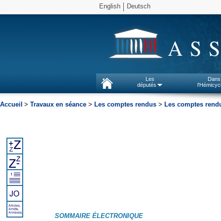
English
Deutsch
AS
Les
Dans
députés
l'Hémicyc
Accueil
>
Travaux en séance
>
Les comptes rendus
>
Les comptes rendu
SOMMAIRE ÉLECTRONIQUE