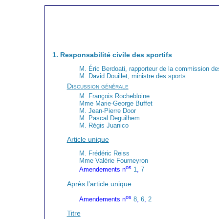
1. Responsabilité civile des sportifs
M. Éric Berdoati, rapporteur de la commission des 
M. David Douillet, ministre des sports
Discussion générale
M. François Rochebloine
Mme Marie-George Buffet
M. Jean-Pierre Door
M. Pascal Deguilhem
M. Régis Juanico
Article unique
M. Frédéric Reiss
Mme Valérie Fourneyron
os
Amendements n
1
,
7
Après l’article unique
os
Amendements n
8
,
6
,
2
Titre