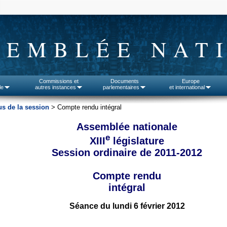
SEMBLÉE NAT
Commissions et
Documents
Europe
le
autres instances
parlementaires
et international
s de la session
> Compte rendu intégral
Assemblée nationale
e
XIII
législature
Session ordinaire de 2011-2012
Compte rendu
intégral
Séance du lundi 6 février 2012