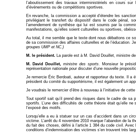
l’aboutissement des travaux interministériels en cours sur
d’événements ou de compétitions sportives.
En revanche, la commission a accepté d’étendre les sanctions
privilégiant le transfert du dispositif dans le code pénal,
l’amendement de synthèse qui lui est soumis par la commiss
manifestations, qu’elles soient culturelles ou sportives, obéis
Au total, il me semble que le texte dont nous débattons ce soi
de sa commission des affaires culturelles et de l’éducation. 
groupes UMP et NC.)
M. le président.
La parole est à M. David Douillet, ministre de
M. David Douillet,
ministre des sports
. Monsieur le prési
représentation nationale pour discuter d’une nouvelle proposition
Je remercie Éric Berdoati, auteur et rapporteur du texte. Il a 
président du comité du supportérisme, il est également un appu
Je voudrais le remercier d’être à nouveau à l’initiative de cette 
Tout sportif sait qu’il prend des risques dans le cadre de sa 
sportifs. L’une des difficultés de cette théorie était qu’elle
l’exposé des motifs.
Lorsqu’elle a eu à statuer sur un cas d’accident dans un circ
victime. L’arrêt du 4 novembre 2010 marque l’abandon de la théo
du fait des choses, défini à l’article 1 384 du code civil. Ave
conditions d’indemnisation des victimes s’en trouvent très lar