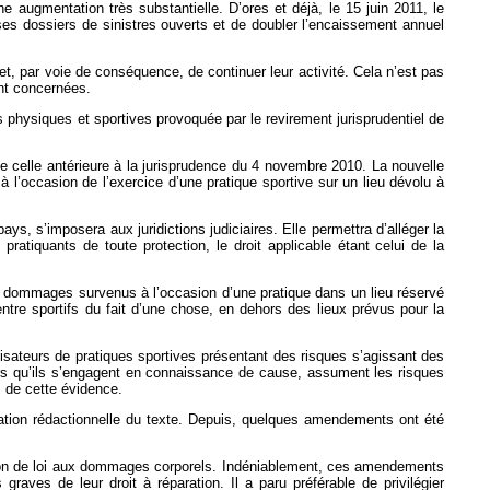
e augmentation très substantielle. D’ores et déjà, le 15 juin 2011, le
es dossiers de sinistres ouverts et de doubler l’encaissement annuel
et, par voie de conséquence, de continuer leur activité. Cela n’est pas
ent concernées.
és physiques et sportives provoquée par le revirement jurisprudentiel de
 de celle antérieure à la jurisprudence du 4 novembre 2010. La nouvelle
 l’occasion de l’exercice d’une pratique sportive sur un lieu dévolu à
ays, s’imposera aux juridictions judiciaires. Elle permettra d’alléger la
pratiquants de toute protection, le droit applicable étant celui de la
 les dommages survenus à l’occasion d’une pratique dans un lieu réservé
ntre sportifs du fait d’une chose, en dehors des lieux prévus pour la
nisateurs de pratiques sportives présentant des risques s’agissant des
ors qu’ils s’engagent en connaissance de cause, assument les risques
e, de cette évidence.
fication rédactionnelle du texte. Depuis, quelques amendements ont été
sition de loi aux dommages corporels. Indéniablement, ces amendements
raves de leur droit à réparation. Il a paru préférable de privilégier