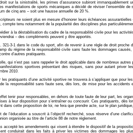
droit sur la sinistralité, les primes d’assurance subiront immanquablement un
es manifestations de sports mécaniques a décidé de réviser l’ensemble de s
um de cinq ans – soit une hausse annuelle de 20 %.
uscripteurs ne soient plus en mesure d’honorer leurs échéances assurantielles 
e, compte tenu notamment de la popularité des disciplines plus particulièrem
dier à la déstabilisation du cadre de la responsabilité civile pour les activit
reviendrai – des compléments peuvent y être apportés.
 L. 321-3-1 dans le code du sport, afin de revenir à une règle de droit proche
champ du régime de la responsabilité civile sans faute les dommages causés, à
contre d’autres pratiquants.
elle, qui n’est pas sans rappeler le droit applicable dans de nombreux autres p
manifestations sportives présentant des risques, sans pour autant priver les 
embre 2010.
our les pratiquants d’une activité sportive ne trouvera à s’appliquer que pour
e la responsabilité sans faute sera, dès lors, de mise pour les accidents e
ffet tenir pour responsables, en dehors de toute faute de leur part, les orga
es à leur disposition pour s’entraîner ou concourir. Ces pratiquants, dès l
ant dans cette proposition de loi, ne fera que prendre acte, sur le plan juridiqu
et de l’éducation a souscrit à l’objectif recherché, sous réserve d’une clari
union organisée au titre de l’article 88 de notre règlement.
 pas accepté les amendements qui visent à étendre le dispositif de la propo
ent conduirait dans les faits à priver les victimes des dommages les plus g