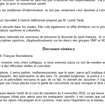
 victimes. Le monde du sport est prêt à assumer ses responsabilités. J'ai d'a
lia, et avec le mouvement sportif.
tous les problèmes d'indemnisation, et non pas seulement ceux destinés à 
 favorable à l'article additionnel proposé par M. Lionel Tardy.
sécurité dans les stades. Elle crée également un effet d'inflation sur le prix 
tions sportives et culturelles.
on nationale est soucieuse de préserver la diversité du sport français. Je vo
sciplines sportives.
(Applaudissements sur les bancs des groupes UMP et NC
Discussion générale
 M. François Rochebloine.
 ministre, mes chers collègues, si nous sommes saisis ce soir de manière ass
à des difficultés réelles et concrètes.
tions, il arrive parfois, malheureusement, que le sport, parce qu'il implique
tiquants, des participants ou des tiers. Or, pendant longtemps, la justice a co
 et prévisibles encourus et que, de ce fait, ils doivent les assumer. Il s'agi
r une chose placée sous la garde de concurrents ne peut invoquer le droit c
cause depuis l'arrêt de la cour de cassation du 4 novembre 2010, ce qui laiss
risques n'était plus admis pour les pratiquants sportifs, il est certain que c
les sports mécaniques et le cyclisme, mais aussi l'équitation ou le bateau, v