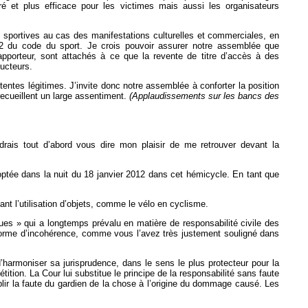
ré et plus efficace pour les victimes mais aussi les organisateurs
 sportives au cas des manifestations culturelles et commerciales, en
2-22 du code du sport. Je crois pouvoir assurer notre assemblée que
pporteur, sont attachés à ce que la revente de titre d’accès à des
ducteurs.
tentes légitimes. J’invite donc notre assemblée à conforter la position
recueillent un large assentiment.
(Applaudissements sur les bancs des
rais tout d’abord vous dire mon plaisir de me retrouver devant la
 adoptée dans la nuit du 18 janvier 2012 dans cet hémicycle. En tant que
itant l’utilisation d’objets, comme le vélo en cyclisme.
sques » qui a longtemps prévalu en matière de responsabilité civile des
une forme d’incohérence, comme vous l’avez très justement souligné dans
d’harmoniser sa jurisprudence, dans le sens le plus protecteur pour la
ition. La Cour lui substitue le principe de la responsabilité sans faute
tablir la faute du gardien de la chose à l’origine du dommage causé. Les