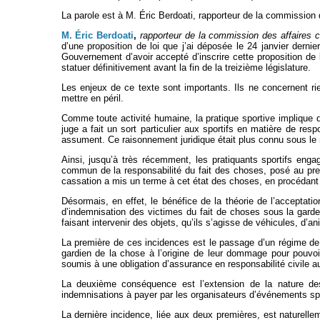
La parole est à M. Éric Berdoati, rapporteur de la commission de
M. Éric Berdoati
,
rapporteur de la commission des affaires cu
d’une proposition de loi que j’ai déposée le 24 janvier dernie
Gouvernement d’avoir accepté d’inscrire cette proposition de 
statuer définitivement avant la fin de la treizième législature.
Les enjeux de ce texte sont importants. Ils ne concernent ri
mettre en péril.
Comme toute activité humaine, la pratique sportive implique d
juge a fait un sort particulier aux sportifs en matière de res
assument. Ce raisonnement juridique était plus connu sous le 
Ainsi, jusqu’à très récemment, les pratiquants sportifs en
commun de la responsabilité du fait des choses, posé au prem
cassation a mis un terme à cet état des choses, en procédant
Désormais, en effet, le bénéfice de la théorie de l’acceptatio
d’indemnisation des victimes du fait de choses sous la garde
faisant intervenir des objets, qu’ils s’agisse de véhicules, d’a
La première de ces incidences est le passage d’un régime de r
gardien de la chose à l’origine de leur dommage pour pouvoi
soumis à une obligation d’assurance en responsabilité civile au
La deuxième conséquence est l’extension de la nature d
indemnisations à payer par les organisateurs d’événements spor
La dernière incidence, liée aux deux premières, est naturelle