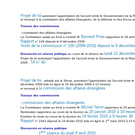
Projet de loi
autorisant l'approbation de l'accord entre le Gouvernement de la R
et renvoyé à la commission des affaires étrangères, de la défense et des forces 
Travaux des commissions
- commission des affaires étrangères
Bernard Piras
La Commission saisie au fond a nommé M.
rapporteur le 29 avri
Rapport
n° 149 déposé le 9 décembre 2009 :
Texte de la commission n° 150 (2009-2010) déposé le 9 décembr
lundi 21 décembr
Discussion en séance publique
au cours de la séance du
Projet de loi autorisant l'approbation de l'accord entre le Gouvernement de la Rép
TA n° 40
2009 ,
Projet de loi
, adopté par le Sénat, autorisant l'approbation de l'accord entre 
décembre 2009 (mis en ligne le 24 décembre 2009 à 12 heures)
la commission des affaires étrangères
et renvoyé à
Travaux des commissions
commission des affaires étrangères
-
Michel Terrot
La Commission saisie au fond a nommé M.
rapporteur le 20 janvi
20 janvier 2010 à 10 heur
Nomination rapporteur au cours de la réunion du
24 février 2010 à 9 heures 30
Examen du texte au cours de la réunion du
er
Rapport
n° 2343 déposé le 24 février 2010 (mis en ligne le 1
mars 2010 à 13 h
Discussion en séance publique
ère
1
séance du jeudi 8 avril 2010