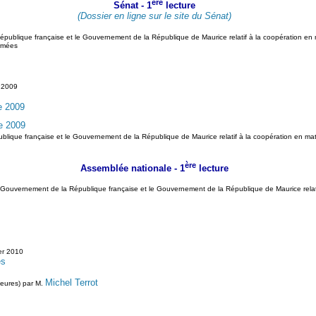
ère
Sénat - 1
lecture
(Dossier en ligne sur le site du Sénat)
épublique française et le Gouvernement de la République de Maurice relatif à la coopération en m
armées
l 2009
e 2009
e 2009
ublique française et le Gouvernement de la République de Maurice relatif à la coopération en mati
ère
Assemblée nationale - 1
lecture
le Gouvernement de la République française et le Gouvernement de la République de Maurice relati
er 2010
es
Michel Terrot
eures) par M.