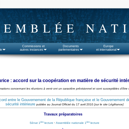
SEMBLÉE NAT
Commissions et
Documents
Europe
le
autres instances
parlementaires
et international
urice : accord sur la coopération en matière de sécurité inté
rmations concernant les réunions à venir ont un caractère prévisionnel et sont susceptibles d'être 
accord entre le Gouvernement de la République française et le Gouvernement de
sécurité intérieure
publiée au Journal Officiel du 17 avril 2010
[sur le site Légifrance]
Travaux préparatoires
ère
ère
Sénat 1
lecture
-
Assemblée nationale 1
lecture