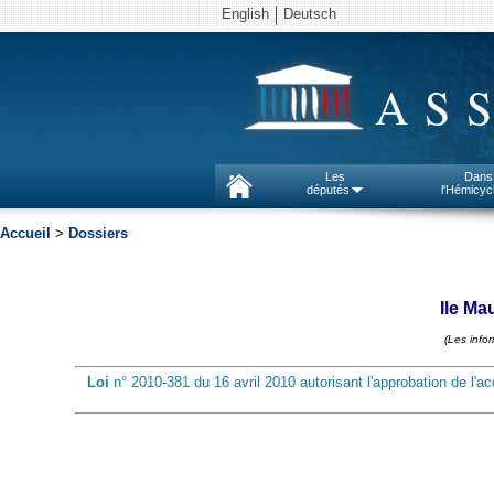
English
Deutsch
AS
Les
Dans
députés
l'Hémicyc
Accueil
>
Dossiers
Ile Ma
(Les info
Loi
n° 2010-381 du 16 avril 2010 autorisant l'approbation de l'