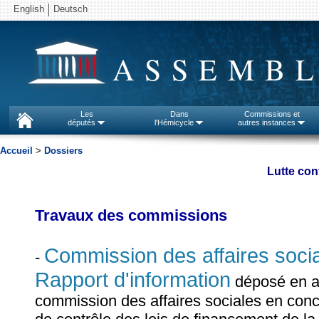
English
Deutsch
ASSEMBL
Les
Dans
Commissions et
députés
l'Hémicycle
autres instances
Accueil
>
Dossiers
Lutte con
Travaux des commissions
Commission des affaires soci
-
Rapport d'information
déposé en app
commission des affaires sociales en concl