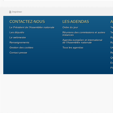
Imprimer
CONTACTEZ-NOUS
LES AGENDAS
A
Le Président de l'Assemblée nationale
Ordre du jour
T
Les députés
Réunions des commissions et autres
Te
instances
Le webmestre
Ra
Agenda européen et international
Renseignements
de l'Assemblée nationale
Ra
Gestion des cookies
Tous les agendas
U
Contact presse
Re
Qu
E
Pl