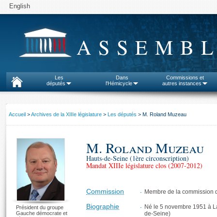
English
ASSEMBL
Les
Dans
Commissions et
députés
l'Hémicycle
autres instances
Accueil
>
Archives de la XIIIe législature
>
Les députés
> M. Roland Muzeau
M. Roland Muzeau
Hauts-de-Seine (1ère circonscription)
Mandat XIIIe législature clos (2007-2012)
Commission
Membre de la commission de
Biographie
Né le 5 novembre 1951 à 
Président du groupe
Gauche démocrate et
de-Seine)