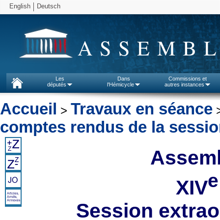
English
Deutsch
ASSEMBL
Les
Dans
Commissions et
députés
l'Hémicycle
autres instances
Accueil
Travaux en séance
>
comptes rendus de la sessi
Assemb
e
XIV
Session extrao