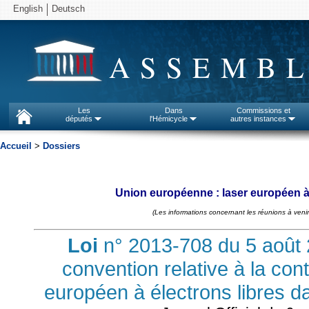
English
Deutsch
ASSEMBL
Les
Dans
Commissions et
députés
l'Hémicycle
autres instances
Accueil
>
Dossiers
Union européenne : laser européen à
(Les informations concernant les réunions à venir
Loi
n° 2013-708 du 5 août 20
convention relative à la cont
européen à électrons libres 