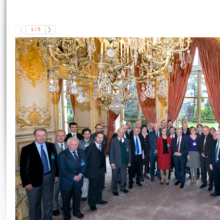
1
/
5