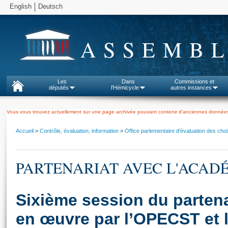
English
Deutsch
ASSEMBL
Les
Dans
Commissions et
députés
l'Hémicycle
autres instances
Vous vous trouvez actuellement sur une page archivée pouvant contenir d'anciennes données
Accueil
>
Contrôle, évaluation, information
>
Office parlementaire d'évaluation des choi
PARTENARIAT AVEC L'ACADÉ
Sixième session du partena
en œuvre par l’OPECST et 