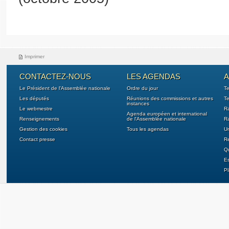
Imprimer
CONTACTEZ-NOUS
LES AGENDAS
A
Le Président de l'Assemblée nationale
Ordre du jour
T
Les députés
Réunions des commissions et autres
Te
instances
Le webmestre
Ra
Agenda européen et international
Renseignements
de l'Assemblée nationale
Ra
Gestion des cookies
Tous les agendas
U
Contact presse
Re
Qu
E
Pl