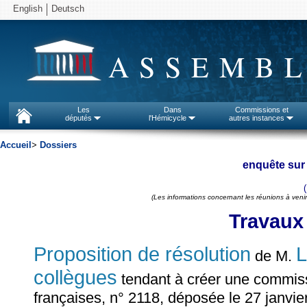
English
Deutsch
ASSEMBL
Les
Dans
Commissions et
députés
l'Hémicycle
autres instances
Accueil
>
Dossiers
enquête sur 
(Les informations concernant les réunions à venir
Travaux
Proposition de résolution
L
de M.
collègues
tendant à créer une commissi
françaises, n° 2118, déposée le 27 janvie