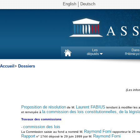
English
Deutsch
AS
Les
Dans
députés
l'Hémicyc
Accueil
>
Dossiers
(Les info
Proposition de résolution
Laurent FABIUS
de M.
tendant à modifier les 
la commission des lois constitutionnelles, de la législa
et renvoyée à
Travaux des commissions
commission des lois
-
Raymond Forni
La Commission saisie au fond a nommé M.
rapporteur le 26 m
Rapport
Raymond Forni
n° 1744 déposé le 29 juin 1999 par M.