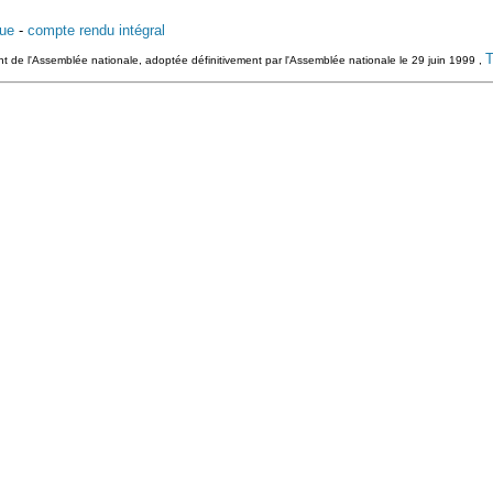
que
-
compte rendu intégral
T
nt de l'Assemblée nationale, adoptée définitivement par l'Assemblée nationale le 29 juin 1999 ,