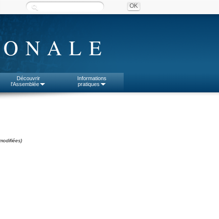
IONALE
Découvrir
Informations
l'Assemblée
pratiques
modifiées)