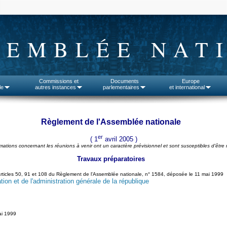
SEMBLÉE NAT
Commissions et
Documents
Europe
le
autres instances
parlementaires
et international
Règlement de l'Assemblée nationale
er
( 1
avril 2005 )
rmations concernant les réunions à venir ont un caractère prévisionnel et sont susceptibles d'être 
Travaux préparatoires
articles 50, 91 et 108 du Règlement de l'Assemblée nationale, n° 1584, déposée le 11 mai 1999
tion et de l'administration générale de la république
ai 1999