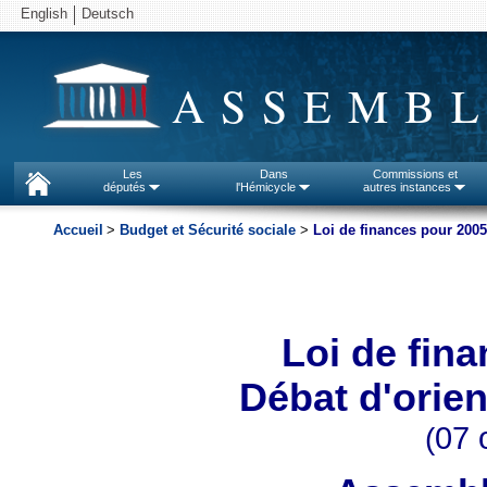
English
Deutsch
ASSEMBL
Les
Dans
Commissions et
députés
l'Hémicycle
autres instances
Accueil
>
Budget et Sécurité sociale
>
Loi de finances pour 2005
Loi de fin
Débat d'orien
(
07 