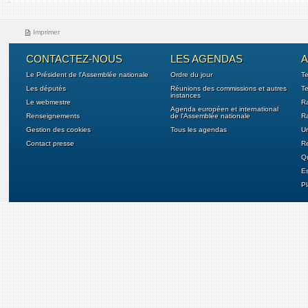
Imprimer
CONTACTEZ-NOUS
LES AGENDAS
A
Le Président de l'Assemblée nationale
Ordre du jour
T
Les députés
Réunions des commissions et autres
Te
instances
Le webmestre
Ra
Agenda européen et international
Renseignements
de l'Assemblée nationale
Ra
Gestion des cookies
Tous les agendas
U
Contact presse
Re
Qu
E
Pl