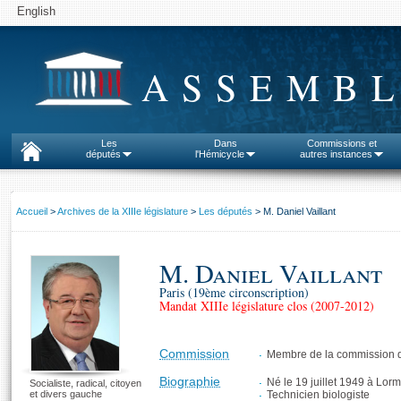
English
ASSEMBL
Les
Dans
Commissions et
députés
l'Hémicycle
autres instances
Accueil
>
Archives de la XIIIe législature
>
Les députés
> M. Daniel Vaillant
M. Daniel Vaillant
Paris (19ème circonscription)
Mandat XIIIe législature clos (2007-2012)
Commission
Membre de la commission d
Biographie
Né le 19 juillet 1949 à Lor
Socialiste, radical, citoyen
et divers gauche
Technicien biologiste