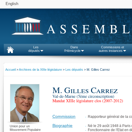
English
ASSEMBL
Les
Dans
Commissions et
députés
l'Hémicycle
autres instances
Accueil
>
Archives de la XIIIe législature
>
Les députés
> M. Gilles Carrez
M. Gilles Carrez
Val-de-Marne (5ème circonscription)
Mandat XIIIe législature clos (2007-2012)
Commission
Rapporteur général de la 
Biographie
Né le 29 août 1948 à Paris 
Union pour un
Mouvement Populaire
Fonctionnaire de l'Etat en d