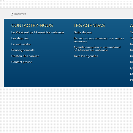
Imprimer
CONTACTEZ-NOUS
LES AGENDAS
A
Le Président de l'Assemblée nationale
Ordre du jour
T
Les députés
Réunions des commissions et autres
Te
instances
Le webmestre
Ra
Agenda européen et international
Renseignements
de l'Assemblée nationale
Ra
Gestion des cookies
Tous les agendas
U
Contact presse
Re
Qu
E
Pl