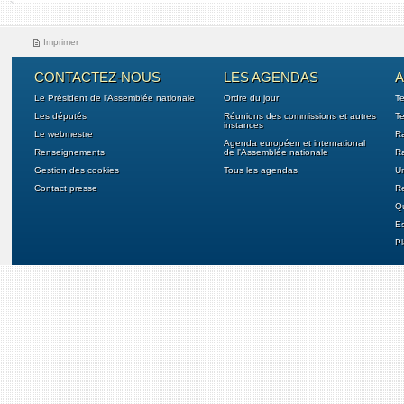
Imprimer
CONTACTEZ-NOUS
LES AGENDAS
A
Le Président de l'Assemblée nationale
Ordre du jour
T
Les députés
Réunions des commissions et autres
Te
instances
Le webmestre
Ra
Agenda européen et international
Renseignements
de l'Assemblée nationale
Ra
Gestion des cookies
Tous les agendas
U
Contact presse
Re
Qu
E
Pl