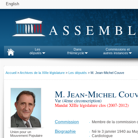
English
ASSEMBL
Les
Dans
Commissions et
députés
l'Hémicycle
autres instances
Accueil
>
Archives de la XIIIe législature
>
Les députés
> M. Jean-Michel Couve
M. Jean-Michel Cou
Var (4ème circonscription)
Mandat XIIIe législature clos (2007-2012)
Commission
Membre de la commission d
Biographie
Né le 3 janvier 1940 au Muy
Union pour un
Mouvement Populaire
Cardiologue