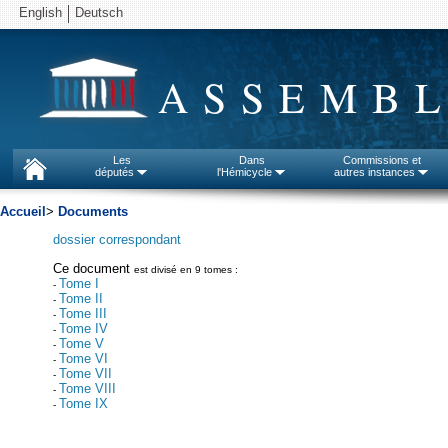
English
Deutsch
ASSEMBL
Les
Dans
Commissions et
députés
l'Hémicycle
autres instances
Accueil
>
Documents
dossier correspondant
Ce document
est divisé en 9 tomes :
Tome I
-
Tome II
-
Tome III
-
Tome IV
-
Tome V
-
Tome VI
-
Tome VII
-
Tome VIII
-
Tome IX
-