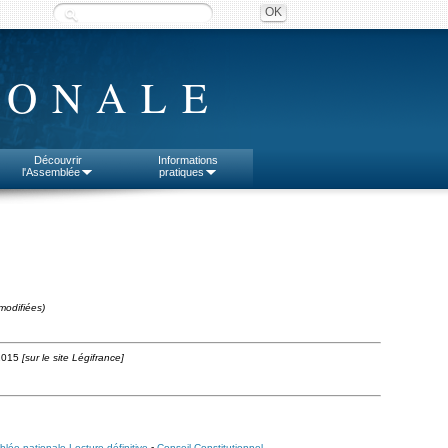
IONALE
Découvrir
Informations
l'Assemblée
pratiques
modifiées)
2015
[sur le site Légifrance]
lée nationale Lecture définitive
-
Conseil Constitutionnel