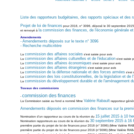
Liste des rapporteurs budgétaires, des rapports spéciaux et des r
Projet de loi de finances
pour 2016, n° 3096, déposé le 30 septembre 2015
la commission des finances, de l'économie générale et 
et renvoyé à
.
Amendements
- Amendements déposés sur le texte n° 3096
- Recherche multicritère
commission des affaires sociales
La
s'est saisie pour avis
commission des affaires culturelles et de l'éducation
La
s'est saisie p
commission des affaires économiques
La
s'est saisie pour avis
commission des affaires étrangères
La
s'est saisie pour avis
commission de la défense nationale et des forces armées
La
s'est 
commission des lois constitutionnelles, de la législation et de l
La
commission du développement durable et de l'aménagement du t
La
Travaux des commissions
commission des finances
-
Valérie Rabault
La Commission saisie au fond a nommé Mme
rapporteur généra
Amendements déposés en commission des finances sur la premièr
15 juillet 2015 à 10 h
Nomination d'un rapporteur au cours de la réunion du
30 septembre 2015 à 16 
Nomination rapporteurs au cours de la réunion du
première partie du projet de loi de finances pour 2016 (n° 3096) (Mme Valérie RABAU
première partie du projet de loi de finances pour 2016 (n°3096) (Mme Valérie RABAU