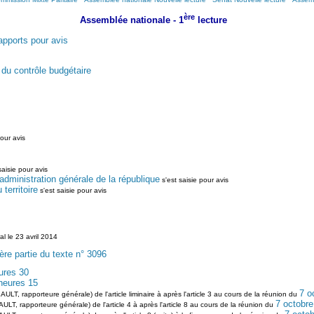
ère
Assemblée nationale - 1
lecture
apports pour avis
du contrôle budgétaire
our avis
saisie pour avis
'administration générale de la république
s'est saisie pour avis
erritoire
s'est saisie pour avis
l le 23 avril 2014
e partie du texte n° 3096
eures 30
heures 15
7 o
LT, rapporteure générale) de l'article liminaire à après l'article 3 au cours de la réunion du
7 octobre
LT, rapporteure générale) de l'article 4 à après l'article 8 au cours de la réunion du