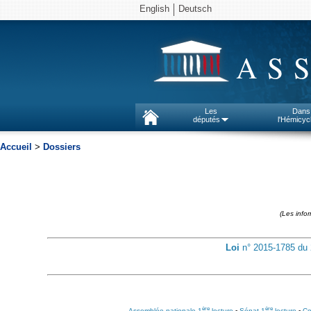
English
Deutsch
AS
Les
Dans
députés
l'Hémicyc
Accueil
>
Dossiers
(Les info
Loi
n° 2015-1785 du
ère
ère
Assemblée nationale 1
lecture
-
Sénat 1
lecture
-
Co