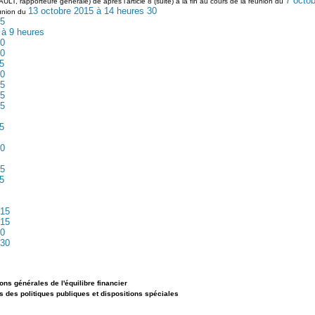
7 octob
LT, rapporteure générale) de après l'article 8 (suite) à la fin au cours de la réunion du
13 octobre 2015 à 14 heures 30
éunion du
15
 à 9 heures
30
30
5
30
15
45
15
5
30
15
5
 15
 15
30
 30
ons générales de l'équilibre financier
s des politiques publiques et dispositions spéciales