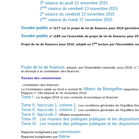
e
3
séance du jeudi 12 novembre 2015
ère
1
séance du vendredi 13 novembre 2015
e
2
séance du vendredi 13 novembre 2015
ère
1
séance du mardi 17 novembre 2015
Scrutin public
n° 1177 sur le projet de loi de finances pour 2016 (première
Scrutin public
n° 1189 sur l'ensemble du projet de loi de finances pour 201
ère
Projet de loi de finances pour 2016, adopté en 1
lecture par l'Assemblée na
Projet de loi de finances
, adopté, par l'Assemblée nationale, pour 2016, n
et renvoyé à la commission des finances
Travaux des commissions
- commission des finances
Albéric de Montgolfier
La Commission saisie au fond a nommé M.
rapporteur 
Rapport n° 164 déposé le 19 novembre 2015 :
Tome I
- Le budget 2016 et son contexte économique et financier
Tome II, fascicule 1, volume 1
: Les conditions générales de l'équilibre fina
Tome II, fascicule 1, volume 2
: Les conditions générales de l'équililbre fin
Tome II, fascicule 2
: Affaires européennes
Tome III : Les moyens des politiques publiques et les dispositions
Tome III : Les moyens des politiques publiques et les dispositions
commission
Rapports budgétaires par
thème
Rapports budgétaires par