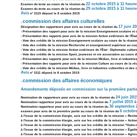
22 octobre 2015 à 11 heure
Examen du texte au cours de la réunion du
29 octobre 2015 à 11 heure
Examen du texte au cours de la réunion du
Avis
n° 3115 déposé le 8 octobre 2015
commission des affaires culturelles
-
17 juin 2
Désignation des rapporteurs pour avis au cours de la réunion du
- Présentation des rapport pour avis de la mission Enseignement scolaire et
- Présentation des rapports pour avis de la mission Action extérieure de l'État
- Vote des crédits de la mission Enseignement scolaire au cours de la réuni
- Vote des crédits de la mission Recherche et enseignement supérieur au cou
- Vote des crédits de la mission Action extérieure de l'État : Diplomatie cultur
- Vote des crédits de la mission Sport, jeunesse et vie associative au cours 
- Présentation des rapports pour avis de la mission Médias, livre et industrie
- Présentation des rapports pour avis de la mission Culture au cours de la ré
- Vote des crédits de la mission Médias, livre et industries culturelles et des
Avis
n° 3111 déposé le 8 octobre 2015
commission des affaires économiques
-
Amendements déposés en commission sur la première partie 
24 juin 201
Nomination de rapporteurs pour avis au cours de la réunion du
7 juillet 2015 
Nomination rapporteur pour avis au cours de la réunion du
30 septembre 2
Nomination rapporteur pour avis au cours de la réunion du
6 octobr
examen pour avis de la première partie au cours de la réunion du
à l'issue de la commission élargie, avis sur les crédits de la mission « Rec
à l'issue de la commission élargie, avis sur les crédits de la mission « Actio
à l'issue de la commission élargie, avis sur les crédits de la mission "Outre
à l'issue de la commission élargie, avis sur les crédits de la mission « Égali
à l'issue de la commission élargie, avis sur les crédits de la mission « Agricu