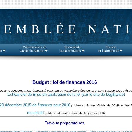
SEMBLÉE NAT
Commissions et
Documents
Europe
le
autres instances
parlementaires
et international
Budget : loi de finances 2016
rmations concernant les réunions à venir ont un caractère prévisionnel et sont susceptibles d'être 
Echéancier de mise en application de la loi (sur le site de Légifrance)
 29 décembre 2015 de finances pour 2016
publiée au Journal Officiel du 30 décembre 
rectificatif
publié au Journal Officiel du 16 janvier 2016
Travaux préparatoires
mmission Mixte Paritaire
-
Assemblée nationale Nouvelle lecture
-
Sénat Nouvelle lecture
-
Assemb