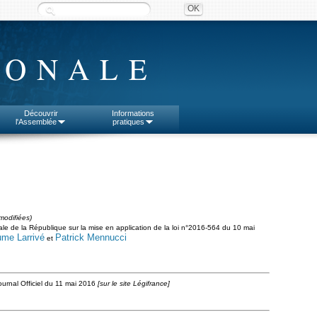
IONALE
Découvrir
Informations
l'Assemblée
pratiques
modifiées)
érale de la République sur la mise en application de la loi n°2016-564 du 10 mai
ume Larrivé
Patrick Mennucci
et
ournal Officiel du 11 mai 2016
[sur le site Légifrance]