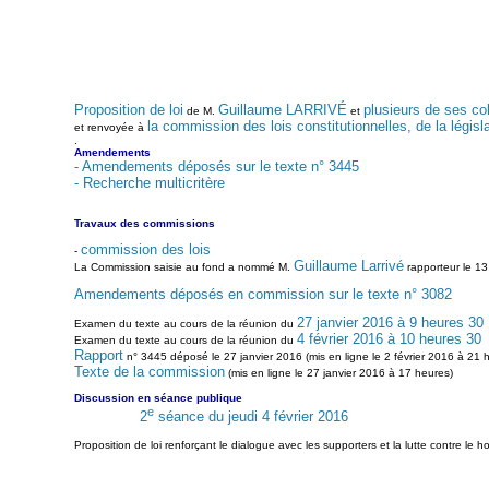
Proposition de loi
Guillaume LARRIVÉ
plusieurs de ses co
de M.
et
la commission des lois constitutionnelles, de la législa
et renvoyée à
.
Amendements
- Amendements déposés sur le texte n° 3445
- Recherche multicritère
Travaux des commissions
commission des lois
-
Guillaume Larrivé
La Commission saisie au fond a nommé M.
rapporteur le 13
Amendements déposés en commission sur le texte n° 3082
27 janvier 2016 à 9 heures 30
Examen du texte au cours de la réunion du
4 février 2016 à 10 heures 30
Examen du texte au cours de la réunion du
Rapport
n° 3445 déposé le 27 janvier 2016 (mis en ligne le 2 février 2016 à 21 h
Texte de la commission
(mis en ligne le 27 janvier 2016 à 17 heures)
Discussion en séance publique
e
2
séance du jeudi 4 février 2016
Proposition de loi renforçant le dialogue avec les supporters et la lutte contre le