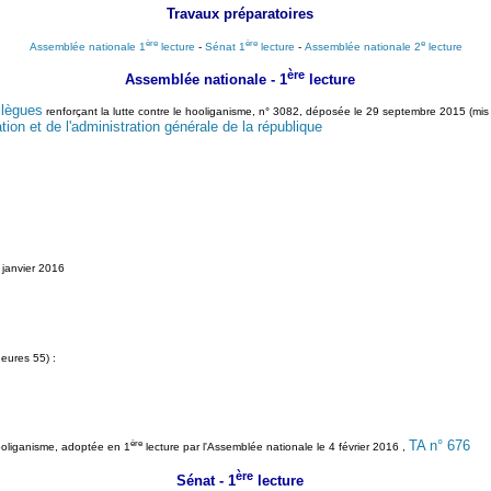
Travaux préparatoires
ère
ère
e
Assemblée nationale 1
lecture
-
Sénat 1
lecture
-
Assemblée nationale 2
lecture
ère
Assemblée nationale - 1
lecture
llègues
renforçant la lutte contre le hooliganisme, n° 3082, déposée le 29 septembre 2015 (mis
tion et de l'administration générale de la république
 janvier 2016
eures 55) :
ère
TA n° 676
 hooliganisme, adoptée en 1
lecture par l'Assemblée nationale le 4 février 2016 ,
ère
Sénat - 1
lecture