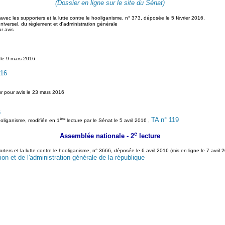
(Dossier en ligne sur le site du Sénat)
avec les supporters et la lutte contre le hooliganisme, n° 373, déposée le 5 février 2016.
universel, du règlement et d'administration générale
r avis
 le 9 mars 2016
016
r pour avis le 23 mars 2016
6
ère
TA n° 119
hooliganisme, modifiée en 1
lecture par le Sénat le 5 avril 2016 ,
e
Assemblée nationale - 2
lecture
rters et la lutte contre le hooliganisme, n° 3666, déposée le 6 avril 2016 (mis en ligne le 7 avril
ion et de l'administration générale de la république