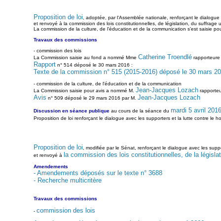
Proposition de loi
, adoptée, par l'Assemblée nationale, renforçant le dialogue 
et renvoyé à la commission des lois constitutionnelles, de législation, du suffrage 
La commission de la culture, de l'éducation et de la communication s'est saisie pou
Travaux des commissions
- commission des lois
Catherine Troendlé
La Commission saisie au fond a nommé Mme
rapporteure
Rapport
n° 514 déposé le 30 mars 2016 :
Texte de la commission n° 515 (2015-2016) déposé le 30 mars 2
- commission de la culture, de l'éducation et de la communication
Jean-Jacques Lozach
La Commission saisie pour avis a nommé M.
rapporteu
Avis
Jean-Jacques Lozach
n° 509 déposé le 29 mars 2016 par M.
mardi 5 avril 201
Discussion en séance publique
au cours de la séance du
Proposition de loi renforçant le dialogue avec les supporters et la lutte contre le 
Proposition de loi
, modifiée par le Sénat, renforçant le dialogue avec les suppo
la commission des lois constitutionnelles, de la législat
et renvoyé à
Amendements
- Amendements déposés sur le texte n° 3688
- Recherche multicritère
Travaux des commissions
commission des lois
-