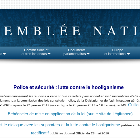
SEMBLÉE NAT
Commissions et
Documents
Europe
le
autres instances
parlementaires
et international
Police et sécurité : lutte contre le hooliganisme
rmations concernant les réunions à venir ont un caractère prévisionnel et sont susceptibles d'être 
lement, par la commission des lois constitutionnelles, de la législation et de l'administration gén
Guilla
e n° 4395 déposé le 24 janvier 2017 (mis en ligne le 26 janvier 2017 à 19 heures) par MM.
Echéancier de mise en application de la loi (sur le site de Légifrance)
 le dialogue avec les supporters et la lutte contre le hooliganisme
publiée au J
rectificatif
publié au Journal Officiel du 28 mai 2016