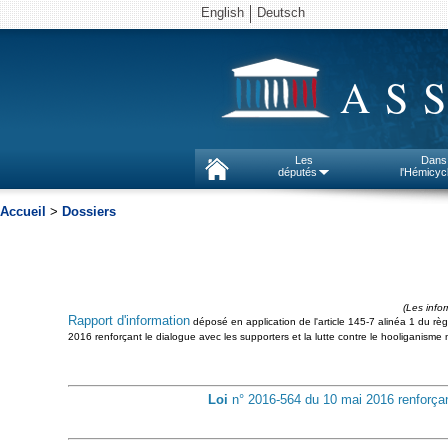
English
Deutsch
AS
Les
Dans
députés
l'Hémicyc
Accueil
>
Dossiers
(Les info
Rapport d'information
déposé en application de l'article 145-7 alinéa 1 du règ
2016 renforçant le dialogue avec les supporters et la lutte contre le hooliganism
Loi
n° 2016-564 du 10 mai 2016 renforçant