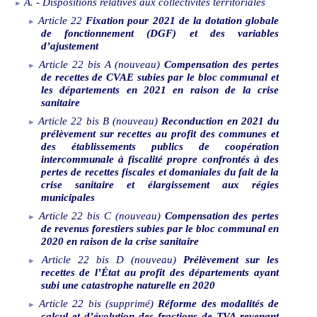
A.
‑
Dispositions relatives aux collectivités territoriales
Article
22
Fixation pour 2021 de la dotation globale
de fonctionnement (DGF) et des variables
d’ajustement
Article
22
bis
A
(nouveau)
Compensation des pertes
de recettes de CVAE subies par le bloc communal et
les départements en 2021 en raison de la crise
sanitaire
Article
22
bis
B
(nouveau)
Reconduction en 2021 du
prélèvement sur recettes au profit des communes et
des établissements publics de coopération
intercommunale à fiscalité propre confrontés à des
pertes de recettes fiscales et domaniales du fait de la
crise sanitaire et élargissement aux régies
municipales
Article
22
bis
C
(nouveau)
Compensation des pertes
de revenus forestiers subies par le bloc communal en
2020 en raison de la crise sanitaire
Article
22
bis
D
(nouveau)
Prélèvement sur les
recettes de l’État au profit des départements ayant
subi une catastrophe naturelle en 2020
Article
22
bis
(supprimé)
Réforme des modalités de
calcul et d’évolution des fractions de TVA revenant