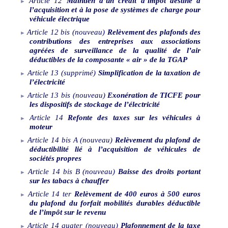
Article
12
Maintien d’un crédit d’impôt destiné à
l’acquisition et à la pose de systèmes de charge pour
véhicule électrique
Article
12
bis
(nouveau)
Relèvement des plafonds des
contributions des entreprises aux associations
agréées de surveillance de la qualité de l’air
déductibles de la composante «
air
» de la TGAP
Article
13
(supprimé)
Simplification de la taxation de
l’électricité
Article
13
bis
(nouveau)
Exonération de TICFE pour
les dispositifs de stockage de l’électricité
Article
14
Refonte des taxes sur les véhicules à
moteur
Article
14
bis
A
(nouveau)
Relèvement du plafond de
déductibilité lié à l’acquisition de véhicules de
sociétés propres
Article
14
bis
B
(nouveau)
Baisse des droits portant
sur les tabacs à chauffer
Article
14
ter
Relèvement de 400
euros à 500
euros
du plafond du forfait mobilités durables déductible
de l’impôt sur le revenu
Article
14
quater
(nouveau)
Plafonnement de la taxe