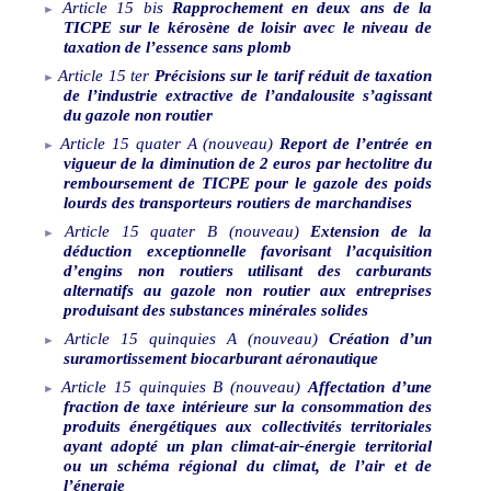
Article
15
bis
Rapprochement en deux ans de la
TICPE sur le kérosène de loisir avec le niveau de
taxation de l’essence sans plomb
Article
15
ter
Précisions sur le tarif réduit de taxation
de l’industrie extractive de l’andalousite s’agissant
du gazole non routier
Article
15
quater
A
(nouveau)
Report de l’entrée en
vigueur de la diminution de 2
euros par hectolitre du
remboursement de TICPE pour le gazole des poids
lourds des transporteurs routiers de marchandises
Article
15
quater
B
(nouveau)
Extension de la
déduction exceptionnelle favorisant l’acquisition
d’engins non routiers utilisant des carburants
alternatifs au gazole non routier aux entreprises
produisant des substances minérales solides
Article
15
quinquies
A
(nouveau)
Création d’un
suramortissement biocarburant aéronautique
Article
15
quinquies
B
(nouveau)
Affectation d’une
fraction de taxe intérieure sur la consommation des
produits énergétiques aux collectivités territoriales
ayant adopté un plan climat-air
‑
énergie territorial
ou un schéma régional du climat, de l’air et de
l’énergie