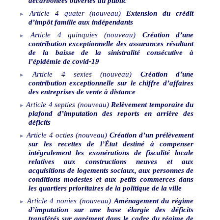
décarbonées ouvertes au public
Article
4
quater
(nouveau)
Extension du crédit
d’impôt famille aux indépendants
Article
4
quinquies
(nouveau)
Création d’une
contribution exceptionnelle des assurances résultant
de la baisse de la sinistralité consécutive à
l’épidémie de covid-19
Article
4
sexies
(nouveau)
Création d’une
contribution exceptionnelle sur le chiffre d’affaires
des entreprises de vente à distance
Article
4
septies
(nouveau)
Relèvement temporaire du
plafond d’imputation des reports en arrière des
déficits
Article
4
octies
(nouveau)
Création d’un prélèvement
sur les recettes de l’État destiné à compenser
intégralement les exonérations de fiscalité locale
relatives aux constructions neuves et aux
acquisitions de logements sociaux, aux personnes de
conditions modestes et aux petits commerces dans
les quartiers prioritaires de la politique de la ville
Article
4
nonies
(nouveau)
Aménagement du régime
d’imputation sur une base élargie des déficits
transférés sur agrément dans le cadre du régime de