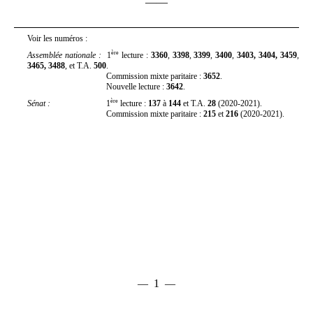
——
Voir les numéros :
ère
Assemblée nationale
:
1
lecture :
3360
,
3398
,
3399
,
3400
,
3403, 3404,
3459
,
3465, 3488
, et T.A.
500
.
Commission mixte paritaire :
3652
.
Nouvelle lecture :
3642
.
ère
Sénat
:
1
lecture :
137
à
144
et T.A.
28
(2020-2021).
Commission mixte paritaire :
215
et
216
(2020-2021).
1
—
—