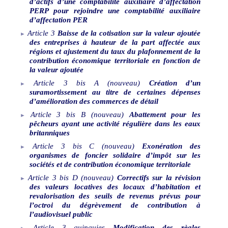
d’actifs d’une comptabilité auxiliaire d’affectation
PERP pour rejoindre une comptabilité auxiliaire
d’affectation PER
Article
3
Baisse de la cotisation sur la valeur ajoutée
des entreprises à hauteur de la part affectée aux
régions et ajustement du taux du plafonnement de la
contribution économique territoriale en fonction de
la valeur ajoutée
Article
3
bis
A
(nouveau)
Création d’un
suramortissement au titre de certaines dépenses
d’amélioration des commerces de détail
Article
3
bis
B
(nouveau)
Abattement pour les
pêcheurs ayant une activité régulière dans les eaux
britanniques
Article
3
bis
C
(nouveau)
Exonération des
organismes de foncier solidaire d’impôt sur les
sociétés et de contribution économique territoriale
Article
3
bis
D
(nouveau)
Correctifs sur la révision
des valeurs locatives des locaux d’habitation et
revalorisation des seuils de revenus prévus pour
l’octroi du dégrèvement de contribution à
l’audiovisuel public
Article
3
quinquies
Modification des règles