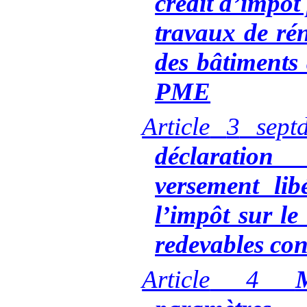
crédit d’impôt
travaux de ré
des bâtiments 
PME
Article
3
sept
déclaration
versement lib
l’impôt sur le
redevables co
Article
4