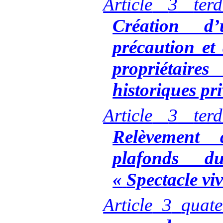
Article
3
terd
Création d
précaution et
propriétai
historiques pri
Article
3
terd
Relèvement
plafonds d
«
Spectacle vi
Article
3
quat