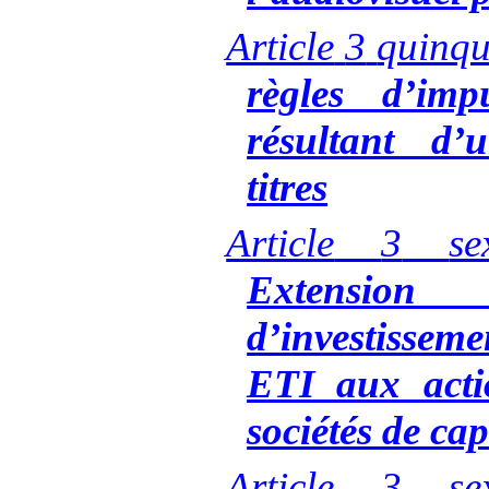
Article
3
quinq
règles d’imp
résultant d’
titres
Article
3
se
Extensi
d’investiss
ETI aux acti
sociétés de cap
Article
3
se