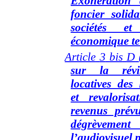
Exonération 
foncier solid
sociétés et
économique ter
Article
3
bis
D
sur la révi
locatives des
et revaloris
revenus prév
dégrèvement 
l’audiovisuel 