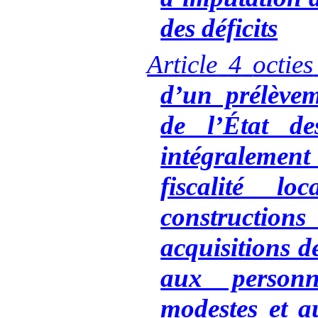
des déficits
Article
4
octies
d’un prélèvem
de l’État de
intégralement
fiscalité lo
constructio
acquisitions d
aux personn
modestes et a