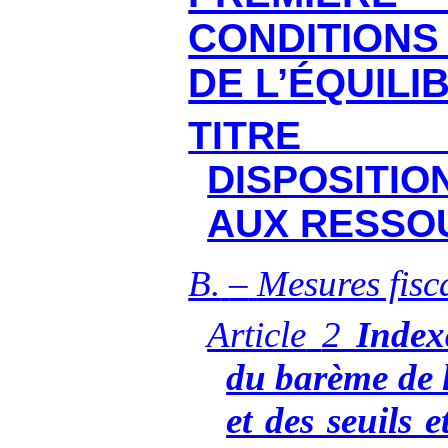
CONDITION
DE L’ÉQUILI
TITRE
DISPOSITI
AUX RESSO
B.
–
Mesures fisc
Article
2
Index
du barème de l
et des seuils e