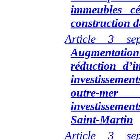
immeubles c
construction 
Article
3
sep
Augmentati
réduction d’
investisseme
outre-mer
investissements
Saint
‑
Martin
Article
3
sep