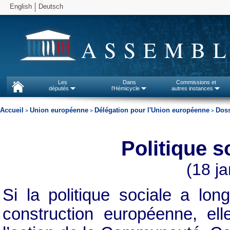
English
Deutsch
ASSEMBL
Les
Dans
Commissions et
députés
l'Hémicycle
autres instances
Accueil
Union européenne
Délégation pour l'Union européenne
Doss
>
>
>
Politique s
(18 j
Si la politique sociale a lo
construction européenne, ell