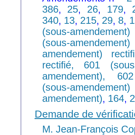
386
,
25
,
26
,
179
,
340
,
13
,
215
,
29
,
8
,
1
(sous-amendement) 
(sous-amendemen
amendement) recti
rectifié, 601 (so
amendement), 602
(sous-amendement)
amendement)
,
164
,
2
Demande de vérificat
M. Jean-François Co