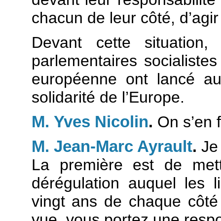
chacun de leur côté, d’agir
Devant cette situation,
parlementaires socialiste
européenne ont lancé auj
solidarité de l’Europe.
M. Yves Nicolin
.
On s’en fo
M. Jean-Marc Ayrault
.
Je 
La première est de me
dérégulation auquel les l
vingt ans de chaque côté 
vue, vous portez une respon