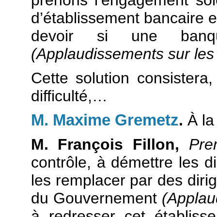
prenons l’engagement solen
d’établissement bancaire e
devoir si une banqu
(Applaudissements sur le
Cette solution consister
difficulté,…
M. Maxime Gremetz
.
À la 
M. François Fillon,
Prem
contrôle, à démettre les di
les remplacer par des dirig
du Gouvernement
(Applau
à redresser cet établiss