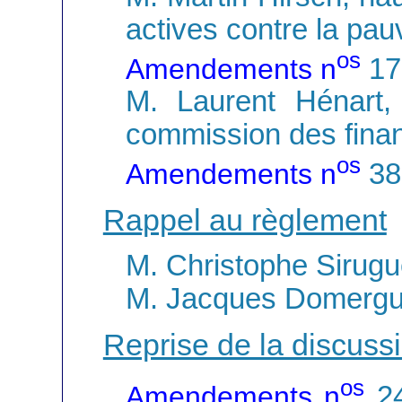
actives contre la pau
os
Amendements n
17
M. Laurent Hénart,
commission des fina
os
Amendements n
38
Rappel au règlement
M. Christophe Sirug
M. Jacques Domerg
Reprise de la discuss
os
Amendements n
2