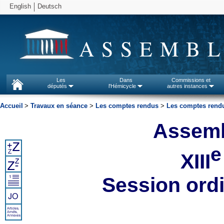
English
Deutsch
ASSEMBL
Les
Dans
Commissions et
députés
l'Hémicycle
autres instances
Accueil
>
Travaux en séance
>
Les comptes rendus
>
Les comptes rendu
Assemb
e
XIII
Session ord