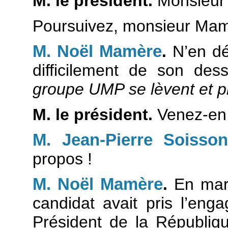
M. le président.
Monsieur 
Poursuivez, monsieur Mam
M. Noël Mamère
.
N’en dé
difficilement de son de
groupe UMP se lèvent et p
M. le président.
Venez-en 
M. Jean-Pierre Soisso
propos !
M. Noël Mamère
.
En mars
candidat avait pris l’eng
Président de la Républ