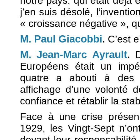
notre pays, qui était déjà 
j’en suis désolé, l’invent
« croissance négative », q
M. Paul Giacobbi
.
C’est el
M. Jean-Marc Ayrault
.
D
Européens était un impé
quatre a abouti à des r
affichage d’une volonté d
confiance et rétablir la stabi
Face à une crise présen
1929, les Vingt-Sept n’o
devant leur responsabilité 