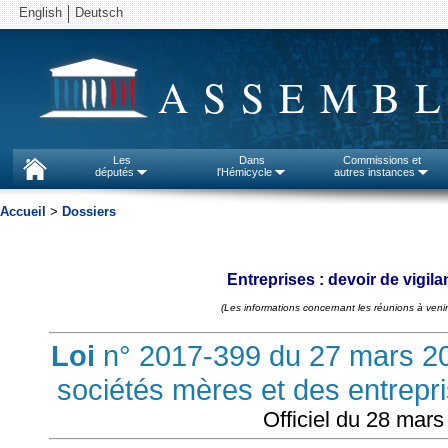
English
Deutsch
ASSEMBL
Les
Dans
Commissions et
députés
l'Hémicycle
autres instances
Accueil
>
Dossiers
Entreprises : devoir de vigi
(Les informations concernant les réunions à venir
Loi
n° 2017-399 du 27 mars 201
sociétés mères et des entrepr
Officiel du 28 mar