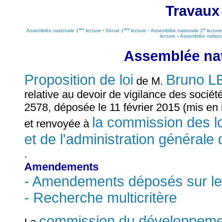
Travaux
ère
ère
e
Assemblée nationale 1
lecture
-
Sénat 1
lecture
-
Assemblée nationale 2
lecture
lecture
-
Assemblée national
Assemblée nat
Proposition de loi
Bruno 
de M.
relative au devoir de vigilance des socié
2578, déposée le 11 février 2015 (mis en 
la commission des loi
et renvoyée à
et de l'administration générale 
.
Amendements
- Amendements déposés sur le
- Recherche multicritère
commission du développemen