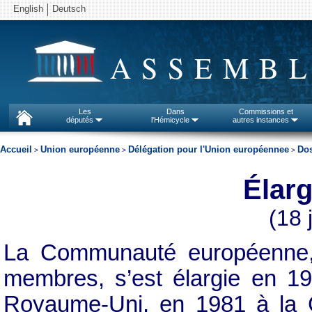
English
Deutsch
ASSEMBL
Les
Dans
Commissions et
députés
l'Hémicycle
autres instances
Accueil
Union européenne
Délégation pour l'Union européennee
Dos
>
>
>
Élar
(18 
La Communauté européenne, q
membres, s’est élargie en 19
Royaume-Uni, en 1981 à la 