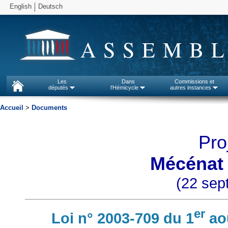
English
Deutsch
ASSEMBL
Les
Dans
Commissions et
députés
l'Hémicycle
autres instances
Accueil
>
Documents
Pro
Mécénat 
(22 sep
er
Loi n° 2003-709 du 1
ao