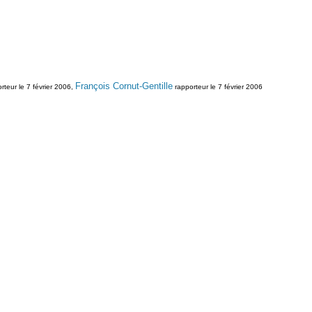
François Cornut-Gentille
rteur le 7 février 2006,
rapporteur le 7 février 2006