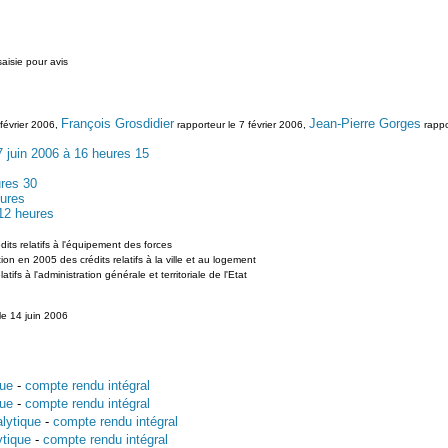
saisie pour avis
François Grosdidier
Jean-Pierre Gorges
février 2006,
rapporteur le 7 février 2006,
rappo
7 juin 2006 à 16 heures 15
ures 30
eures
 12 heures
its relatifs à l'équipement des forces
tion en 2005 des crédits relatifs à la ville et au logement
tifs à l'administration générale et territoriale de l'Etat
le 14 juin 2006
que
-
compte rendu intégral
que
-
compte rendu intégral
lytique
-
compte rendu intégral
ytique
-
compte rendu intégral