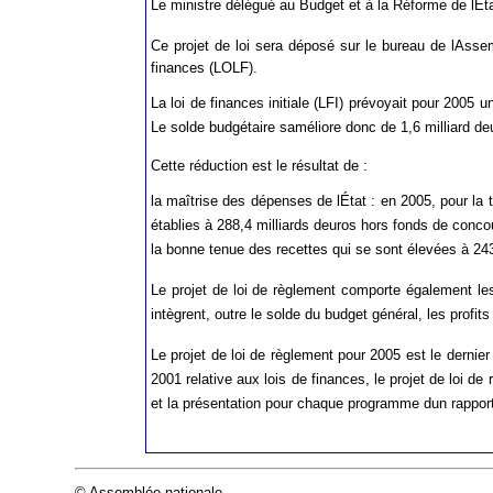
Le ministre délégué au Budget et à la Réforme de lÉta
Ce projet de loi sera déposé sur le bureau de lAsse
finances (LOLF).
La loi de finances initiale (LFI) prévoyait pour 2005 un
Le solde budgétaire saméliore donc de 1,6 milliard de
Cette réduction est le résultat de :
la maîtrise des dépenses de lÉtat : en 2005, pour l
établies à 288,4 milliards deuros hors fonds de conco
la bonne tenue des recettes qui se sont élevées à 243
Le projet de loi de règlement comporte également les m
intègrent, outre le solde du budget général, les profit
Le projet de loi de règlement pour 2005 est le dernie
2001 relative aux lois de finances, le projet de loi d
et la présentation pour chaque programme dun rappor
© Assemblée nationale