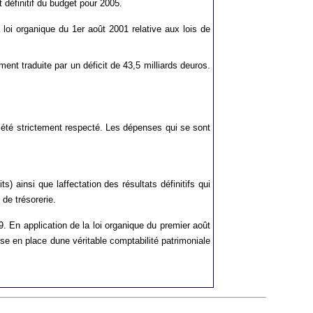
 définitif du budget pour 2005.
 loi organique du 1er août 2001 relative aux lois de
ment traduite par un déficit de 43,5 milliards deuros.
a été strictement respecté. Les dépenses qui se sont
 ainsi que laffectation des résultats définitifs qui
 de trésorerie.
9. En application de la loi organique du premier août
se en place dune véritable comptabilité patrimoniale