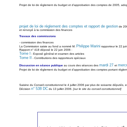
Projet de loi de règlement du budget et d'approbation des comptes de 2005, ado
projet de loi de règlement des comptes et rapport de gestion
de 200
et renvoyé à la commission des finances
Travaux des commissions
- commission des finances
Philippe Marini
La Commission saisie au fond a nommé M.
rapporteur le 22 ju
Rapport n° 418 déposé le 22 juin 2006 :
Tome I
- Exposé général et examen des articles
Tome II
- Contributions des rapporteurs spéciaux
mardi 27
mercr
Discussion en séance publique
au cours des séances des
et
Projet de loi de règlement du budget et d'approbation des comptes portant règlem
Saisine du Conseil constitutionnel le 4 juillet 2006 par plus de soixante députés, en
n° 538 DC
Décision
du 13 juillet 2006.
[sur le site du conseil constitutionnel]