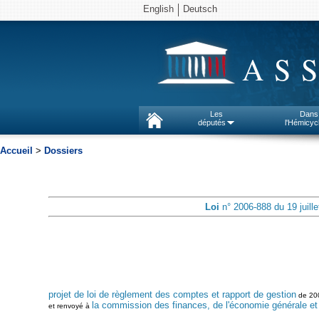
English
Deutsch
AS
Les
Dans
députés
l'Hémicyc
Accueil
>
Dossiers
Loi
n° 2006-888 du 19 juill
projet de loi de règlement des comptes et rapport de gestion
de 200
la commission des finances, de l'économie générale et 
et renvoyé à