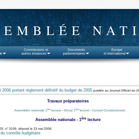
SEMBLÉE NAT
Commissions et
Documents
Europe
le
autres instances
parlementaires
et international
et 2006 portant règlement définitif du budget de 2005
publiée au Journal Officiel du 20
Travaux préparatoires
ère
ère
Assemblée nationale 1
lecture
-
Sénat 1
lecture
-
Conseil Constitutionnel
ère
Assemblée nationale - 1
lecture
5, n° 3109, déposé le 23 mai 2006
du contrôle budgétaire