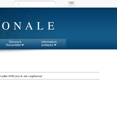
IONALE
Découvrir
Informations
l'Assemblée
pratiques
 juillet 2006
[sur le site Légifrance]