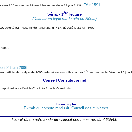
ère
TA n° 591
pté en 1
lecture par l'Assemblée nationale le 21 juin 2006 ,
ère
Sénat - 1
lecture
(Dossier en ligne sur le site du Sénat)
5, adopté par l'Assemblée nationale, n° 417, déposé le 22 juin 2006
in 2006
edi 28 juin 2006
ère
ent définitif du budget de 2005, adopté sans modification en 1
lecture par le Sénat le 28 juin
Conseil Constitutionnel
 application de l'article 61 alinéa 2 de la Constitution
En savoir plus
Extrait du compte rendu du Conseil des ministres
Extrait du compte rendu du Conseil des ministres du 23/05/06