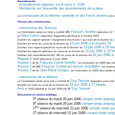
Amendements
- Amendements déposés sur le texte n° 3109
- Recherche sur l'ensemble des amendements de la base
commission de la défense nationale et des forces armées
La
s'est 
Travaux des commissions
commission des finances
-
François Scellier
La Commission saisie au fond a nommé MM.
rapporteur le 7 
Gilles Carrez
et
rapporteur (rapporteur général) le 4 octobre 2005
Examen du rapport spécial « équipement des forces » au cours de la réunion du
13 juin 2006 à 10 heures 30
Examen du texte au cours de la réunion du
13 juin 2006 à 10 he
Examen d'un rapport spécial au cours de la réunion du
14 juin 2006 à 10 h
Examen de rapports spéciaux au cours de la réunion du
20 juin 2006 à
Examen des amendements (Art. 88) au cours de la réunion du
Rapport
n° 3155 déposé le 13 juin 2006 :
Annexe 1
François Cornut-Gentille
de M.
- sur l'exécution en 2005 des créd
Annexe 2
François Scellier
François Grosdidier
de MM.
et
- sur l'exécu
Annexe 3
Jean-Pierre Gorges
de M.
- sur l'exécution en 2005 des crédits rela
commission de la défense
-
Guy Teissier
La Commission saisie pour avis a nommé M.
rapporteur pour avis 
14 juin 2006 à 17 heures
Examen de l'avis au cours de la réunion du
Avis
Guy Teissier
n° 3163 déposé le 14 juin 2006 par M.
Discussion en séance publique
e
2
séance du mardi 20 juin 2006
compte rendu analyti
e
3
séance du mardi 20 juin 2006
compte rendu analyti
ère
1
séance du mercredi 21 juin 2006
compte rendu ana
e
2
séance du mercredi 21 juin 2006
compte rendu anal