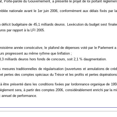
t, Porte-parole du Gouvernement, a présenté le projet de loi portant règlement
mblée nationale avant le 1er juin 2006, conformément aux délais fixés par la
 déficit budgétaire de 45,1 milliards deuros. Lexécution du budget sest finale
uros par rapport à la LFI 2005.
a troisième année consécutive, le plafond de dépenses voté par le Parlement 
urs progressent au même rythme que linflation ;
,3 milliards deuros hors fonds de concours, soit 2,1 % daugmentation.
esures traditionnelles de régularisation (ouvertures et annulations de crédits)
s et pertes des comptes spéciaux du Trésor et les profits et pertes dopérations
r à être présenté dans les conditions fixées par lordonnance organique de 195
e règlement sera, à partir des comptes 2006, considérablement enrichi par la mi
t annuel de performance.