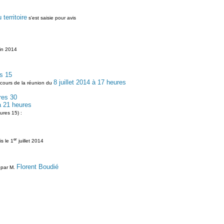
erritoire
s'est saisie pour avis
uin 2014
s 15
8 juillet 2014 à 17 heures
 cours de la réunion du
res 30
 à 21 heures
ures 15) :
er
s le 1
juillet 2014
Florent Boudié
) par M.