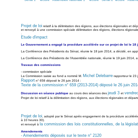
Projet de loi
relatif à la délimitation des régions, aux élections régionales et dé
et renvoyé à une commission spéciale délimitation des régions, élections régionale
.
Etude d'impact
Le Gouvernement a engagé la procédure accélérée sur ce projet de loi le 18 j
La Conférence des Présidents du Sénat, réunie le 18 juin 2014, a décidé, en appli
La Conférence des Présidents de l’Assemblée nationale, réunie le 19 juin 2014, a 
Travaux des commissions
- commission spéciale
Michel Delebarre
La Commission saisie au fond a nommé M.
rapporteur le 23 
Rapport
n° 658 déposé le 26 juin 2014 :
Texte de la commission n° 659 (2013-2014) déposé le 26 juin 201
jeudi 3
vendredi
Discussion en séance publique
au cours des séances des
et
Projet de loi relatif à la délimitation des régions, aux élections régionales et dépa
Projet de loi
, adopté par le Sénat après engagement de la procédure accélérée, rel
à 10 heures 30).
la commission des lois constitutionnelles, de la législat
et renvoyé à
Amendements
- Amendements déposés sur le texte n° 2120