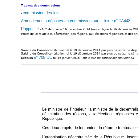
Travaux des commissions
commission des lois
-
Amendements déposés en commission sur le texte n° TA448
Rapport
n° 2462 déposé le 16 décembre 2014 (mis en ligne le 16 décembre 201
Projet de loi relatif à la délimitation des régions, aux élections régionales et dép
Saisine du Conseil constitutionnel le 19 décembre 2014 par plus de soixante députés
Saisine du Conseil constitutionnel le 19 décembre 2014 par plus de soixante sénateu
n° 709 DC
Décision
du 15 janvier 2015.
[sur le site du conseil constitutionnel]
Le ministre de l'intérieur, la ministre de la décentral
délimitation des régions, aux élections régionales et
République.
Ces deux projets de loi fondent la réforme territoriale
L'organisation décentralisée de la République, inscrit