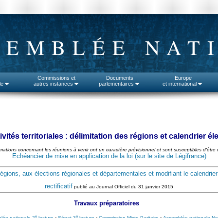
SEMBLÉE NAT
Commissions et
Documents
Europe
le
autres instances
parlementaires
et international
ivités territoriales : délimitation des régions et calendrier él
rmations concernant les réunions à venir ont un caractère prévisionnel et sont susceptibles d'être 
Echéancier de mise en application de la loi (sur le site de Légifrance)
régions, aux élections régionales et départementales et modifiant le calendrier
rectificatif
publié au Journal Officiel du 31 janvier 2015
Travaux préparatoires
e
e
lée nationale 2
lecture
-
Sénat 3
lecture
-
Commission Mixte Paritaire
-
Assemblée nationale Nou