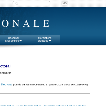
IONALE
Découvrir
Informations
l'Assemblée
pratiques
ectoral
modifiées)
 électoral
publiée au Journal Officiel du 17 janvier 2015
[sur le site Légifrance]
velle lecture
-
Sénat Nouvelle lecture
-
Assemblée nationale Lecture définitive
-