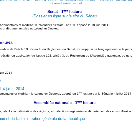
Conseil Constitutionnel
ère
Sénat - 1
lecture
(Dossier en ligne sur le site du Sénat)
partementales et modifiant le calendrier électoral, n° 635, déposé le 18 juin 2014
s et départementales et calendrier électoral
uin 2014.
cation de l’article 29, alinéa 6, du Règlement du Sénat, de s’opposer à l’engagement de la proc
décidé, en application de l’article 102, alinéa 3, du Règlement de l’Assemblée nationale, de ne
juin 2014
4
 4 juillet 2014
ère
rtementales et modifiant le calendrier électoral, adopté en 1
lecture par le Sénat le 4 juillet 2014
ère
Assemblée nationale - 1
lecture
atif à la délimitation des régions, aux élections régionales et départementales et modifiant le cal
ion et de l'administration générale de la république