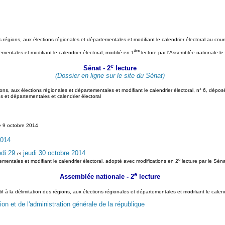
es régions, aux élections régionales et départementales et modifiant le calendrier électoral au cour
ère
tementales et modifiant le calendrier électoral, modifié en 1
lecture par l'Assemblée nationale le 
e
Sénat - 2
lecture
(Dossier en ligne sur le site du Sénat)
égions, aux élections régionales et départementales et modifiant le calendrier électoral, n° 6, dépo
s et départementales et calendrier électoral
e 9 octobre 2014
2014
edi 29
jeudi 30 octobre 2014
et
e
rtementales et modifiant le calendrier électoral, adopté avec modifications en 2
lecture par le Sén
e
Assemblée nationale - 2
lecture
if à la délimitation des régions, aux élections régionales et départementales et modifiant le cale
ion et de l'administration générale de la république