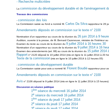
- Recherche multicritère
commission du développement durable et de l'aménagement du t
La
Travaux des commissions
commission des lois
-
Carlos Da Silva
La Commission saisie au fond a nommé M.
rapporteur le 26 j
Amendements déposés en commission sur le texte n° 2100
26 juin 2014 à 9 heure
Nomination d'un rapporteur au cours de la réunion du
Audition, ouverte à la presse, de M. Bernard Cazeneuve, ministre de l'Intérieur au
9 juillet 2014 à 16 heures 30
Examen du texte au cours de la réunion du
9 juillet 2014 à 16 heu
Nomination d'un rapporteur au cours de la réunion du
15 juillet 2014
Examen des amendements (art. 88) au cours de la réunion du
Rapport
n° 2120 déposé le 10 juillet 2014 (mis en ligne le 11 juillet 2014 à 20 he
Texte de la commission
(mis en ligne le 10 juillet 2014 à 12 heures 05)
commission du développement durable
-
Florent Boudié
La Commission saisie pour avis a nommé M.
rapporteur pour avi
Amendements déposés en commission sur le texte n° 2100
Avis
n° 2106 déposé le 9 juillet 2014 (mis en ligne le 11 juillet 2014 à 15 heures
Discussion en séance publique
ère
1
séance du mercredi 16 juillet 2014
e
2
séance du mercredi 16 juillet 2014
ère
1
séance du jeudi 17 juillet 2014
e
2
séance du jeudi 17 juillet 2014
e
3
séance du jeudi 17 juillet 2014