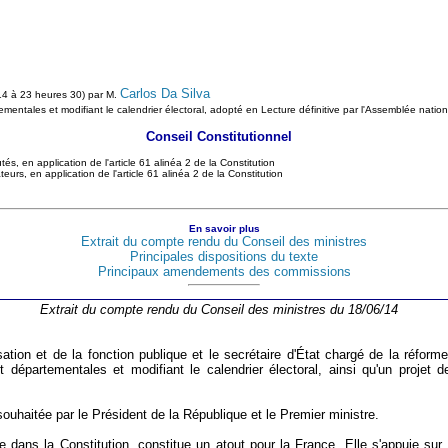
Carlos Da Silva
4 à 23 heures 30) par M.
artementales et modifiant le calendrier électoral, adopté en Lecture définitive par l'Assemblée nat
Conseil Constitutionnel
, en application de l'article 61 alinéa 2 de la Constitution
rs, en application de l'article 61 alinéa 2 de la Constitution
En savoir plus
Extrait du compte rendu du Conseil des ministres
Principales dispositions du texte
Principaux amendements des commissions
Extrait du compte rendu du Conseil des ministres du 18/06/14
isation et de la fonction publique et le secrétaire d'État chargé de la réforme t
 départementales et modifiant le calendrier électoral, ainsi qu'un projet de 
 souhaitée par le Président de la République et le Premier ministre.
e dans la Constitution, constitue un atout pour la France. Elle s'appuie sur un