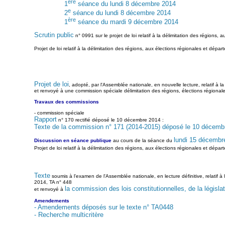
ère
1
séance du lundi 8 décembre 2014
e
2
séance du lundi 8 décembre 2014
ère
1
séance du mardi 9 décembre 2014
Scrutin public
n° 0991 sur le projet de loi relatif à la délimitation des régions, 
Projet de loi relatif à la délimitation des régions, aux élections régionales et dép
Projet de loi
, adopté, par l'Assemblée nationale, en nouvelle lecture, relatif à 
et renvoyé à une commission spéciale délimitation des régions, élections régionale
Travaux des commissions
- commission spéciale
Rapport
n° 170 rectifié déposé le 10 décembre 2014 :
Texte de la commission n° 171 (2014-2015) déposé le 10 décemb
lundi 15 décembr
Discussion en séance publique
au cours de la séance du
Projet de loi relatif à la délimitation des régions, aux élections régionales et dép
Texte
soumis à l'examen de l'Assemblée nationale, en lecture définitive, relatif à
2014, TA n° 448
la commission des lois constitutionnelles, de la législat
et renvoyé à
Amendements
- Amendements déposés sur le texte n° TA0448
- Recherche multicritère