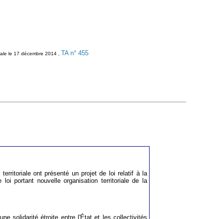
TA n° 455
ionale le 17 décembre 2014 ,
erritoriale ont présenté un projet de loi relatif à la
loi portant nouvelle organisation territoriale de la
e solidarité étroite entre l'État et les collectivités