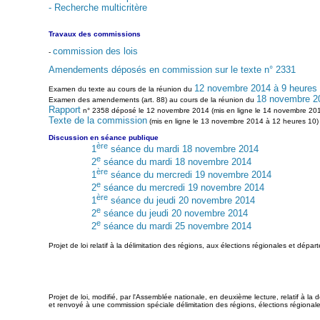
- Recherche multicritère
Travaux des commissions
commission des lois
-
Amendements déposés en commission sur le texte n° 2331
12 novembre 2014 à 9 heures
Examen du texte au cours de la réunion du
18 novembre 20
Examen des amendements (art. 88) au cours de la réunion du
Rapport
n° 2358 déposé le 12 novembre 2014 (mis en ligne le 14 novembre 201
Texte de la commission
(mis en ligne le 13 novembre 2014 à 12 heures 10)
Discussion en séance publique
ère
1
séance du mardi 18 novembre 2014
e
2
séance du mardi 18 novembre 2014
ère
1
séance du mercredi 19 novembre 2014
e
2
séance du mercredi 19 novembre 2014
ère
1
séance du jeudi 20 novembre 2014
e
2
séance du jeudi 20 novembre 2014
e
2
séance du mardi 25 novembre 2014
Projet de loi relatif à la délimitation des régions, aux élections régionales et dépar
Projet de loi, modifié, par l'Assemblée nationale, en deuxième lecture, relatif à l
et renvoyé à une commission spéciale délimitation des régions, élections régionale