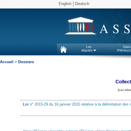
English
Deutsch
AS
Les
Dans
députés
l'Hémicyc
Accueil
>
Dossiers
Collect
(Les info
Loi
n° 2015-29 du 16 janvier 2015 relative à la délimitation des 
ère
ère
e
Sénat 1
lecture
-
Assemblée nationale 1
lecture
-
Sénat 2
lecture
-
Assemb