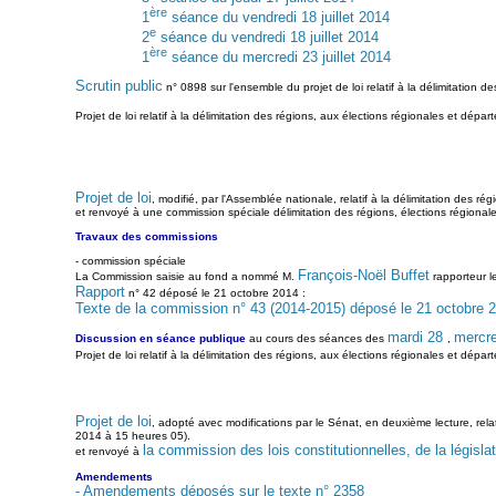
ère
1
séance du vendredi 18 juillet 2014
e
2
séance du vendredi 18 juillet 2014
ère
1
séance du mercredi 23 juillet 2014
Scrutin public
n° 0898 sur l'ensemble du projet de loi relatif à la délimitation d
Projet de loi relatif à la délimitation des régions, aux élections régionales et dépar
Projet de loi
, modifié, par l'Assemblée nationale, relatif à la délimitation des r
et renvoyé à une commission spéciale délimitation des régions, élections régionale
Travaux des commissions
- commission spéciale
François-Noël Buffet
La Commission saisie au fond a nommé M.
rapporteur l
Rapport
n° 42 déposé le 21 octobre 2014 :
Texte de la commission n° 43 (2014-2015) déposé le 21 octobre 
mardi 28
mercr
Discussion en séance publique
au cours des séances des
,
Projet de loi relatif à la délimitation des régions, aux élections régionales et dépa
Projet de loi
, adopté avec modifications par le Sénat, en deuxième lecture, relat
2014 à 15 heures 05).
la commission des lois constitutionnelles, de la législat
et renvoyé à
Amendements
- Amendements déposés sur le texte n° 2358