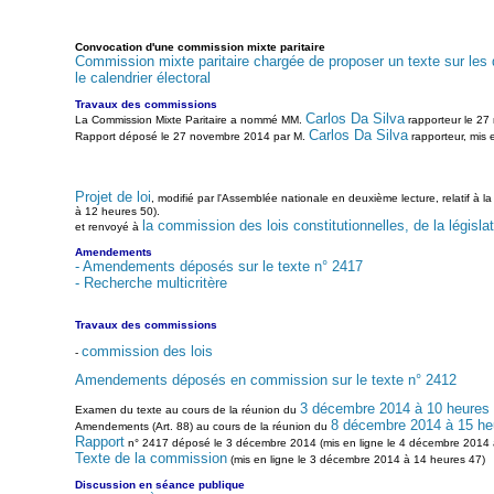
Convocation d'une commission mixte paritaire
Commission mixte paritaire chargée de proposer un texte sur les di
le calendrier électoral
Travaux des commissions
Carlos Da Silva
La Commission Mixte Paritaire a nommé MM.
rapporteur le 27
Carlos Da Silva
Rapport déposé le 27 novembre 2014 par M.
rapporteur, mis 
Projet de loi
, modifié par l'Assemblée nationale en deuxième lecture, relatif à 
à 12 heures 50).
la commission des lois constitutionnelles, de la législat
et renvoyé à
Amendements
- Amendements déposés sur le texte n° 2417
- Recherche multicritère
Travaux des commissions
commission des lois
-
Amendements déposés en commission sur le texte n° 2412
3 décembre 2014 à 10 heures
Examen du texte au cours de la réunion du
8 décembre 2014 à 15 he
Amendements (Art. 88) au cours de la réunion du
Rapport
n° 2417 déposé le 3 décembre 2014 (mis en ligne le 4 décembre 2014 à
Texte de la commission
(mis en ligne le 3 décembre 2014 à 14 heures 47)
Discussion en séance publique