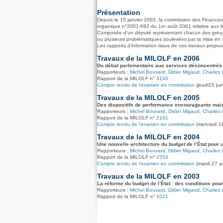
Présentation
Depuis le 15 janvier 2003, la commission des Finances a
organique n°2001-692 du 1er août 2001 relative aux lo
Composée d’un député représentant chacun des groupe
ou plusieurs problématiques soulevées par la mise en 
Les rapports d’information issus de ces travaux propo
Travaux de la MILOLF en 2006
Du débat parlementaire aux services déconcentrés de
Rapporteurs :
Michel Bouvard
,
Didier Migaud
,
Charles 
Rapport de la MILOLF n°
3165
Compte rendu de l’examen en commission
(jeudi15 jui
Travaux de la MILOLF en 2005
Des dispositifs de performance encourageants mais
Rapporteurs :
Michel Bouvard
,
Didier Migaud
,
Charles 
Rapport de la MILOLF n°
2161
Compte rendu de l’examen en commission
(mercredi 1
Travaux de la MILOLF en 2004
Une nouvelle architecture du budget de l’État pour u
Rapporteurs :
Michel Bouvard
,
Didier Migaud
,
Charles 
Rapport de la MILOLF n°
1554
Compte rendu de l’examen en commission
(mardi 27 av
Travaux de la MILOLF en 2003
La réforme du budget de l’État : des conditions pour
Rapporteurs :
Michel Bouvard
,
Didier Migaud
,
Charles 
Rapport de la MILOLF n°
1021