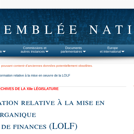
SEMBLÉE NAT
Commissions et
Documents
Europe
le
autres instances
parlementaires
et international
 pouvant contenir d'anciennes données potentiellement obsolètes.
formation relative à la mise en oeuvre de la LOLF
CHIVES DE LA XII
e
LÉGISLATURE
tion relative à la mise en
organique
 de finances (LOLF)