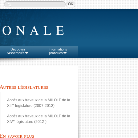
IONALE
Découvrir
Informations
l'Assemblée
pratiques
Autres législatures
Accès aux travaux de la MILOLF de la
e
XIII
législature (2007-2012)
Accès aux travaux de la MILOLF de la
e
XIV
législature (2012-)
En savoir plus