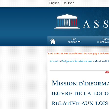
English
Deutsch
AS
Les
Dans
députés
l'Hémicyc
Vous vous trouvez actuellement sur une page archivée
Accueil
>
Budget et sécurité sociale
> Mission d'in
AR
Mission d'informa
œuvre de la loi 
relative aux lois