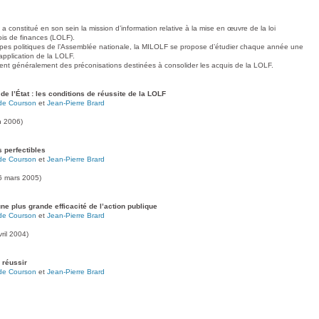
 constitué en son sein la mission d’information relative à la mise en œuvre de la loi
is de finances (LOLF).
s politiques de l’Assemblée nationale, la MILOLF se propose d’étudier chaque année une
application de la LOLF.
sent généralement des préconisations destinées à consolider les acquis de la LOLF.
 l’État : les conditions de réussite de la LOLF
de Courson
et
Jean-Pierre Brard
n 2006)
 perfectibles
de Courson
et
Jean-Pierre Brard
6 mars 2005)
ne plus grande efficacité de l’action publique
de Courson
et
Jean-Pierre Brard
ril 2004)
 réussir
de Courson
et
Jean-Pierre Brard