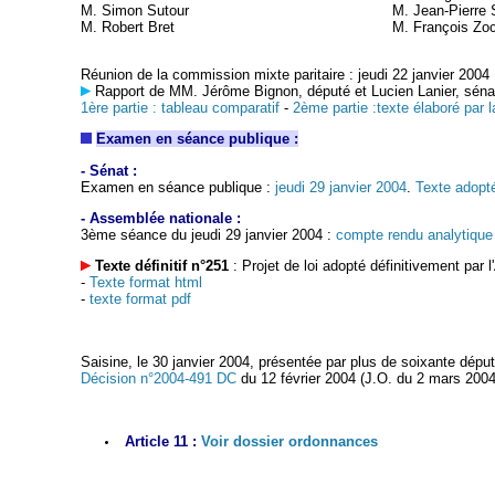
M. Simon Sutour
M. Jean-Pierre 
M. Robert Bret
M. François Zo
Réunion de la commission mixte paritaire : jeudi 22 janvier 2004
Rapport de MM. Jérôme Bignon, député et Lucien Lanier, sénate
1ère partie : tableau comparatif
-
2ème partie :
texte élaboré par
Examen en séance publique :
- Sénat :
Examen en séance publique :
jeudi 29 janvier 2004
.
Texte adopté
- Assemblée nationale :
3ème séance du jeudi 29 janvier 2004 :
compte rendu analytique
Texte définitif n°251
: Projet de loi adopté définitivement par
-
Texte format html
-
texte format pdf
Saisine, le 30 janvier 2004, présentée par plus de soixante députés
Décision n°2004-491 DC
du 12 février 2004 (J.O. du 2 mars 2004
Article 11 :
Voir dossier ordonnances