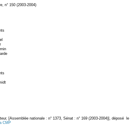
re, n° 150 (2003-2004)
nts
el
r
rnin
arde
nts
midt
ur, [Assemblée nationale : n° 1373, Sénat : n° 169 (2003-2004)], déposé le 
 la CMP