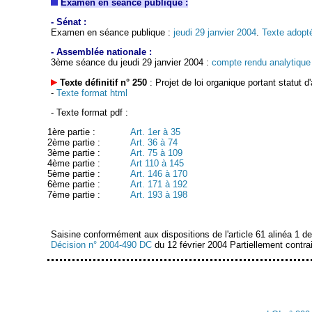
Examen en séance publique :
- Sénat :
Examen en séance publique :
jeudi 29 janvier 2004
.
Texte adopté
- Assemblée nationale :
3ème séance du jeudi 29 janvier 2004 :
compte rendu analytique
Texte définitif n° 250
: Projet de loi organique portant statut 
-
Texte format html
- Texte format pdf :
1ère partie :
Art. 1er à 35
2ème partie :
Art. 36 à 74
3ème partie :
Art. 75 à 109
4ème partie :
Art 110 à 145
5ème partie :
Art. 146 à 170
6ème partie :
Art. 171 à 192
7ème partie :
Art. 193 à 198
Saisine conformément aux dispositions de l'article 61 alinéa 1 de 
Décision n° 2004-490 DC
du 12 février 2004 Partiellement contrai