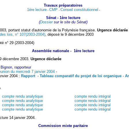
Travaux préparatoires
1ère lecture
CMP
Conseil constitutionnel
-
-
-
Sénat
- 1ère lecture
(
Dossier
sur le site du Sénat)
03, portant statut d'autonomie de la Polynésie française.
Urgence déclarée
es lois, n° 107(2003-2004)
, déposé le 9 décembre 2003
pté n° 29 (2003-2004)
Assemblée nationale - 1ère lecture
19 décembre 2003.
Urgence déclarée
Bignon, rapporteur
union du mercredi 7 janvier 2004
-
nvier 2004 :
Rapport
-
Tableau comparatif du projet de loi organique
-
A
e
compte rendu analytique
compte rendu intégral
compte rendu analytique
compte rendu intégral
compte rendu analytique
compte rendu intégral
compte rendu analytique
compte rendu intégral
cture 14 janvier 2004.
Commission mixte paritaire