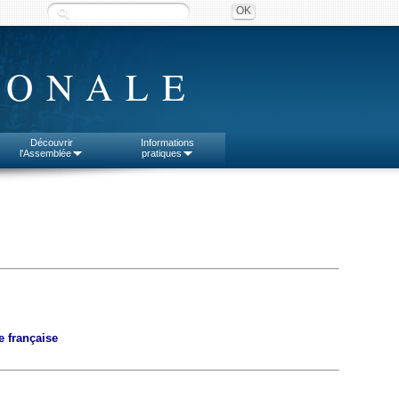
IONALE
Découvrir
Informations
l'Assemblée
pratiques
e française