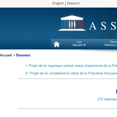
English
Deutsch
AS
Les
Dans
députés
l'Hémicyc
Accueil
>
D
ossiers
I. Projet de loi organique portant statut d'autonomie de la Po
II. Projet de loi complétant le statut de la Polynésie français
LOI organiqu