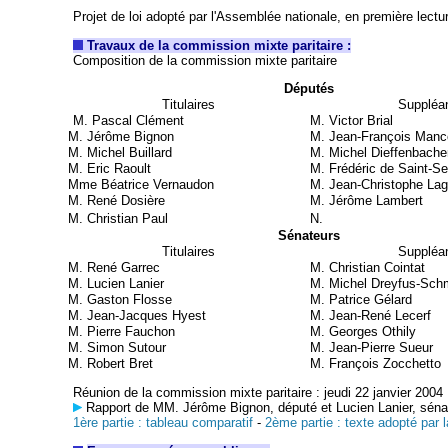
Projet de loi adopté par l'Assemblée nationale, en première lectu
Travaux de la commission mixte paritaire :
Composition de la commission mixte paritaire
Députés
Titulaires
Suppléa
M. Pascal Clément
M. Victor Brial
M. Jérôme Bignon
M. Jean-François Manc
M. Michel
Buillard
M. Michel Dieffenbache
M. Eric Raoult
M. Frédéric de Saint-Se
Mme Béatrice Vernaudon
M. Jean-Christophe Lag
M. René Dosière
M. Jérôme Lambert
M. Christian Paul
N.
Sénateurs
Titulaires
Suppléa
M. René Garrec
M. Christian Cointat
M. Lucien Lanier
M. Michel Dreyfus-Sch
M. Gaston Flosse
M. Patrice Gélard
M. Jean-Jacques Hyest
M. Jean-René Lecerf
M. Pierre Fauchon
M. Georges Othily
M. Simon Sutour
M. Jean-Pierre Sueur
M. Robert Bret
M. François Zocchetto
Réunion de la commission mixte paritaire : jeudi 22 janvier 2004
Rapport de MM. Jérôme Bignon, député et Lucien Lanier, sénate
1ère partie : tableau comparatif
-
2ème partie : texte adopté par