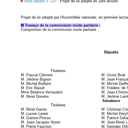
Texte adopté n° 237
: Projet de loi adopté en 1ère lecture
Projet de loi adopté par l'Assemblée nationale, en première lectu
Travaux de la commission mixte paritaire :
Composition de la commission mixte paritaire
Députés
Titulaires
M. Pascal Clément
M. Victor Brial
M. Jérôme Bignon
M. Jean-Franço
M. Michel
Buillard
M. Michel Dieff
M. Eric Raoult
M. Frédéric de 
Mme Béatrice Vernaudon
M. Jean-Christ
M. René Dosière
M. Jérôme Lamb
Sénateurs
Titulaires
M. René Garrec
M. Christian Coi
M. Lucien Lanier
M. Michel Drey
M. Gaston Flosse
M. Patrice Géla
M. Jean-Jacques Hyest
M. Jean-René L
M. Pierre Fauchon
M. Georges Oth