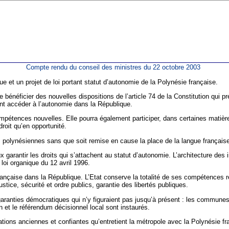
Compte rendu du conseil des ministres du 22 octobre 2003
ue et un projet de loi portant statut d’autonomie de la Polynésie française.
 bénéficier des nouvelles dispositions de l’article 74 de la Constitution qui pr
vent accéder à l’autonomie dans la République.
mpétences nouvelles. Elle pourra également participer, dans certaines matièr
droit qu’en opportunité.
olynésiennes sans que soit remise en cause la place de la langue française, 
garantir les droits qui s’attachent au statut d’autonomie. L’architecture des i
a loi organique du 12 avril 1996.
 française dans la République. L’Etat conserve la totalité de ses compétence
stice, sécurité et ordre publics, garantie des libertés publiques.
s garanties démocratiques qui n’y figuraient pas jusqu’à présent : les commun
on et le référendum décisionnel local sont instaurés.
ions anciennes et confiantes qu’entretient la métropole avec la Polynésie franç