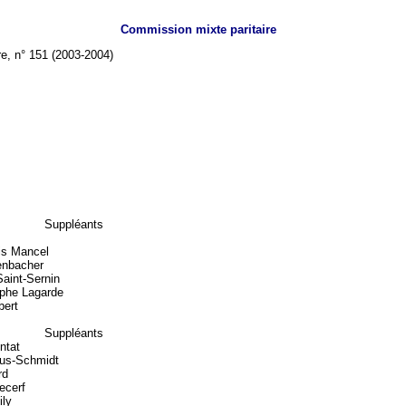
Commission mixte paritaire
re, n° 151 (2003-2004)
Suppléants
is Mancel
enbacher
Saint-Sernin
ophe Lagarde
ert
Suppléants
ntat
fus-Schmidt
rd
ecerf
ily