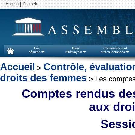
English
Deutsch
ASSEMBL
Les
Dans
Commissions et
députés
l'Hémicycle
autres instances
Accueil
Contrôle, évaluatio
>
droits des femmes
> Les comptes
Comptes rendus des
aux dro
Sessi