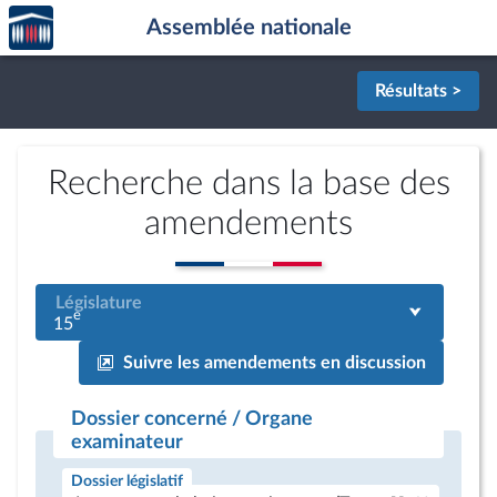
Accèder
Aller au contenu
Aller en bas de la page
Assemblée nationale
à la
page
d'accueil
Résultats >
Recherche dans la base des
amendements
Législature
e
15
Suivre les amendements en discussion
Dossier concerné / Organe
examinateur
Dossier législatif