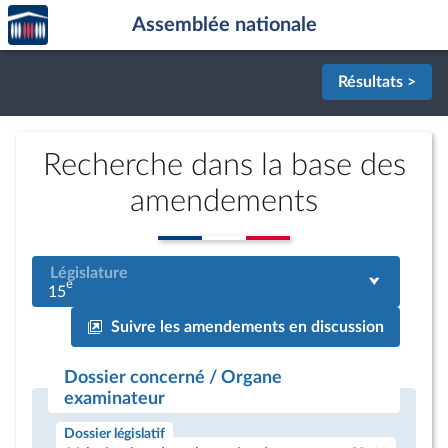
Accèder
Aller au contenu
Aller en bas de la page
Assemblée nationale
à la
page
d'accueil
Résultats >
Recherche dans la base des
amendements
Législature
e
15
Suivre les amendements en discussion
Dossier concerné / Organe
examinateur
Dossier législatif