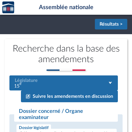
Accèder
Aller au contenu
Aller en bas de la page
Assemblée nationale
à la
page
d'accueil
Résultats >
Recherche dans la base des
amendements
Législature
e
15
Suivre les amendements en discussion
Dossier concerné / Organe
examinateur
Dossier législatif