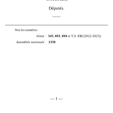
Députés.
——
Voir les numéros :
Sénat
:
545
,
693
,
694
et T.A.
132
(2022‑2023).
Assemblée nationale
:
1350
.
––
1 ––