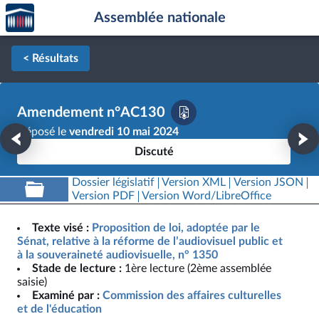
Accèder
Aller au contenu
Aller en bas de la page
Assemblée nationale
à la
page
d'accueil
< Résultats
Amendement n°AC130
Déposé le
vendredi 10 mai 2024
Discuté
Dossier législatif
Version XML
Version JSON
Version PDF
Version Word/LibreOffice
Texte visé :
Proposition de loi, adoptée par le
Sénat, relative à la réforme de l’audiovisuel public et
à la souveraineté audiovisuelle, n° 1350
Stade de lecture :
1ère lecture (2ème assemblée
saisie)
Examiné par :
Commission des affaires culturelles
et de l'éducation