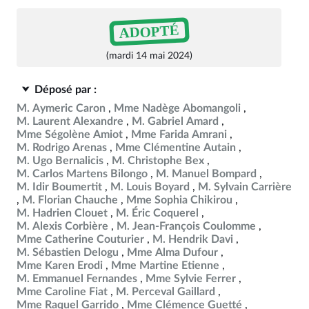
ADOPTÉ
(mardi 14 mai 2024)
Déposé par :
M. Aymeric Caron
Mme Nadège Abomangoli
M. Laurent Alexandre
M. Gabriel Amard
Mme Ségolène Amiot
Mme Farida Amrani
M. Rodrigo Arenas
Mme Clémentine Autain
M. Ugo Bernalicis
M. Christophe Bex
M. Carlos Martens Bilongo
M. Manuel Bompard
M. Idir Boumertit
M. Louis Boyard
M. Sylvain Carrière
M. Florian Chauche
Mme Sophia Chikirou
M. Hadrien Clouet
M. Éric Coquerel
M. Alexis Corbière
M. Jean-François Coulomme
Mme Catherine Couturier
M. Hendrik Davi
M. Sébastien Delogu
Mme Alma Dufour
Mme Karen Erodi
Mme Martine Etienne
M. Emmanuel Fernandes
Mme Sylvie Ferrer
Mme Caroline Fiat
M. Perceval Gaillard
Mme Raquel Garrido
Mme Clémence Guetté