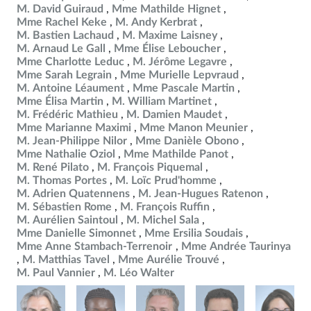
M. David Guiraud
Mme Mathilde Hignet
Mme Rachel Keke
M. Andy Kerbrat
M. Bastien Lachaud
M. Maxime Laisney
M. Arnaud Le Gall
Mme Élise Leboucher
Mme Charlotte Leduc
M. Jérôme Legavre
Mme Sarah Legrain
Mme Murielle Lepvraud
M. Antoine Léaument
Mme Pascale Martin
Mme Élisa Martin
M. William Martinet
M. Frédéric Mathieu
M. Damien Maudet
Mme Marianne Maximi
Mme Manon Meunier
M. Jean-Philippe Nilor
Mme Danièle Obono
Mme Nathalie Oziol
Mme Mathilde Panot
M. René Pilato
M. François Piquemal
M. Thomas Portes
M. Loïc Prud'homme
M. Adrien Quatennens
M. Jean-Hugues Ratenon
M. Sébastien Rome
M. François Ruffin
M. Aurélien Saintoul
M. Michel Sala
Mme Danielle Simonnet
Mme Ersilia Soudais
Mme Anne Stambach-Terrenoir
Mme Andrée Taurinya
M. Matthias Tavel
Mme Aurélie Trouvé
M. Paul Vannier
M. Léo Walter