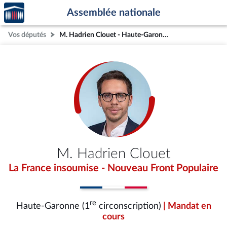
Accèder
Aller au contenu
Aller en bas de la page
Assemblée nationale
à la
page
Vos députés
M. Hadrien Clouet - Haute-Garonne (1re circonscription)
d'accueil
M. Hadrien Clouet
La France insoumise - Nouveau Front Populaire
re
Haute-Garonne (1
circonscription)
| Mandat en
cours