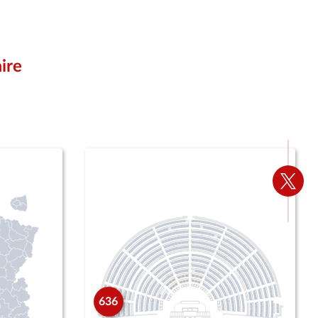
ire
Voir
la
page
Twitte
636