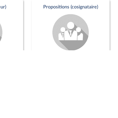
ur)
Propositions (cosignataire)
Positions de vote