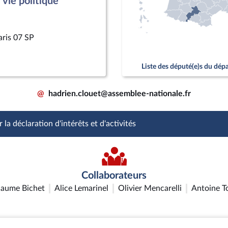
vie politique
aris 07 SP
Liste des député(e)s du dé
@
hadrien.clouet@assemblee-nationale.fr
 la déclaration d'intérêts et d'activités
Collaborateurs
laume Bichet
Alice Lemarinel
Olivier Mencarelli
Antoine T