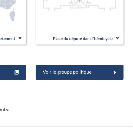
partement
Place du député dans l'hémicycle
Voir le groupe politique
oulza