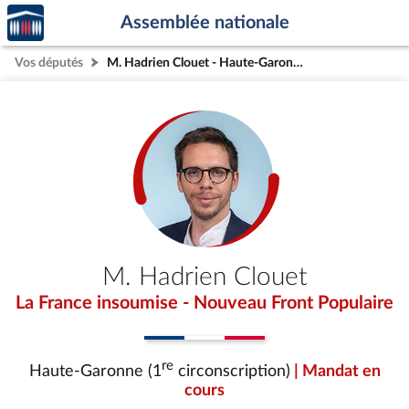
Accèder
Aller au contenu
Aller en bas de la page
Assemblée nationale
à la
page
Vos députés
M. Hadrien Clouet - Haute-Garonne (1re circonscription)
d'accueil
M. Hadrien Clouet
La France insoumise - Nouveau Front Populaire
re
Haute-Garonne (1
circonscription)
| Mandat en
cours