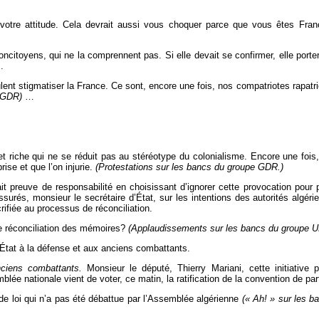
 votre attitude. Cela devrait aussi vous choquer parce que vous êtes F
concitoyens, qui ne la comprennent pas. Si elle devait se confirmer, elle porte
.
lent stigmatiser la France. Ce sont, encore une fois, nos compatriotes rapatr
e GDR)
…
t riche qui ne se réduit pas au stéréotype du colonialisme. Encore une fois, 
ise et que l’on injurie.
(Protestations sur les bancs du groupe GDR.)
ait preuve de responsabilité en choisissant d’ignorer cette provocation pou
assurés, monsieur le secrétaire d’État, sur les intentions des autorités algé
rifiée au processus de réconciliation.
le réconciliation des mémoires?
(Applaudissements sur les bancs du groupe U
'État à la défense et aux anciens combattants.
anciens combattants.
Monsieur le député, Thierry Mariani, cette initiative 
lée nationale vient de voter, ce matin, la ratification de la convention de pa
de loi qui n’a pas été débattue par l’Assemblée algérienne
(« Ah! » sur les 