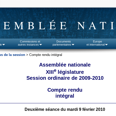
SEMBLÉE NAT
Commissions et
Documents
Europe
le
autres instances
parlementaires
et international
s de la session
> Compte rendu intégral
Assemblée nationale
e
XIII
législature
Session ordinaire de 2009-2010
Compte rendu
intégral
Deuxième séance du mardi 9 février 2010