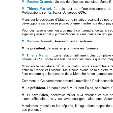
M. Maxime Gremetz.
Un peu de décence, monsieur Mariani!
M. Thierry Mariani.
Je suis tout de même très surpris de
Protestations sur les bancs du groupe GDR.)
Monsieur le secrétaire d’État, cette initiative scandalise nos 
développons sans cesse plus étroitement entre nos deux pays
Pour des raisons que l’on a du mal à comprendre, certains veu
algérien jusqu’en 1962
(Protestations sur les bancs du group
M. Maxime Gremetz.
Arrêtez! C’est scandaleux!
M. le président.
Je vous en prie, monsieur Gremetz!
M. Thierry Mariani.
…une relation infiniment plus complexe e
groupe GDR.)
Encore une fois, ce sont les Harkis que l’on mépr
Monsieur le secrétaire d’État, ce matin, notre assemblée a f
entre la France et l’Algérie. Mais nous avons besoin d’être r
faire en sorte que la question de la Mémoire ne soit jamais sac
Comment le Gouvernement entend-il travailler à l’indispensab
M. le président.
La parole est à M. Hubert Falco, secrétaire d
M. Hubert Falco,
secrétaire d'État à la défense et aux 
incompréhensible – et vous l’avez souligné – alors que l’Assemb
Mesdames, messieurs les députés, il s’agit d’une proposition 
pas prononcé.