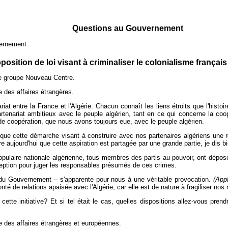
Questions au Gouvernement
vernement.
position de loi visant à criminaliser le colonialisme français
le groupe Nouveau Centre.
 des affaires étrangères.
t entre la France et l'Algérie. Chacun connaît les liens étroits que l'histoi
tenariat ambitieux avec le peuple algérien, tant en ce qui concerne la coo
 de coopération, que nous avons toujours eue, avec le peuple algérien.
e cette démarche visant à construire avec nos partenaires algériens une re
e aujourd'hui que cette aspiration est partagée par une grande partie, je dis b
pulaire nationale algérienne, tous membres des partis au pouvoir, ont déposé u
eption pour juger les responsables présumés de ces crimes.
le du Gouvernement – s'apparente pour nous à une véritable provocation.
(App
té de relations apaisée avec l'Algérie, car elle est de nature à fragiliser nos r
cette initiative? Et si tel était le cas, quelles dispositions allez-vous pre
e des affaires étrangères et européennes.