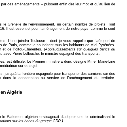
 par ces aménagements – puissent enfin dire leur mot et qu’au lieu de
 le Grenelle de l’environnement, un certain nombre de projets. Tout
2016. Il est essentiel pour l’aménagement de notre pays, comme le sont
s. L’une joindra Toulouse – dont je vous rappelle que l’aéroport de
res de Paris, comme le souhaitent tous les habitants de Midi-Pyrénées.
in et de Poitou-Charentes.
(Applaudissements sur quelques bancs du
 avec Pierre Lellouche, le ministre espagnol des transports.
es, est difficile. Le Premier ministre a donc désigné Mme Marie-Line
édiatrice sur ce sujet.
s, jusqu’à la frontière espagnole pour transporter des camions sur des
 dans la concertation au service de l’aménagement du territoire.
 en Algérie
e le Parlement algérien envisagerait d’adopter une loi criminalisant le
ations sur les bancs du groupe GDR.)