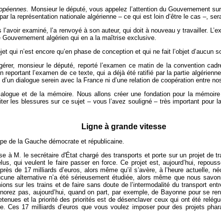
uropéennes.
Monsieur le député, vous appelez l’attention du Gouvernement sur un
té par la représentation nationale algérienne – ce qui est loin d’être le cas –, s
l’avoir examiné, l’a renvoyé à son auteur, qui doit à nouveau y travailler. L’e
 le Gouvernement algérien qui en a la maîtrise exclusive.
ojet qui n’est encore qu’en phase de conception et qui ne fait l’objet d’aucun
rer, monsieur le député, reporté l’examen ce matin de la convention cadre 
n reportant l’examen de ce texte, qui a déjà été ratifié par la partie algérie
i d’un dialogue serein avec la France ni d’une relation de coopération entre n
 dialogue et de la mémoire. Nous allons créer une fondation pour la mémoire
viter les blessures sur ce sujet – vous l’avez souligné – très important pour l
Ligne à grande vitesse
upe de la Gauche démocrate et républicaine.
 à M. le secrétaire d'État chargé des transports et porte sur un projet de tra
us, qui veulent le faire passer en force. Ce projet est, aujourd’hui, repou
près de 17 milliards d’euros, alors même qu’il s’avère, à l’heure actuelle, n
Aucune alternative n’a été sérieusement étudiée, alors même que nous savons
ons sur les trains et de faire sans doute de l’intermodalité du transport ent
’ignorez pas, aujourd’hui, quand on part, par exemple, de Bayonne pour se re
tenues et la priorité des priorités est de désenclaver ceux qui ont été relégué
iale. Ces 17 milliards d’euros que vous voulez imposer pour des projets ph