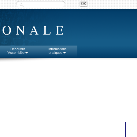
IONALE
Découvrir
Informations
l'Assemblée
pratiques