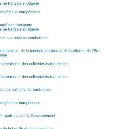
lisme français en Algérie
trangères et européennes
argé des transports
lisme français en Algérie
se et aux anciens combattants
s publics, de la fonction publique et de la réforme de l’État
ienne
’outre-mer et des collectivités territoriales
’outre-mer et des collectivités territoriales
et aux collectivités territoriales
trangères et européennes
ale, porte-parole du Gouvernement
e la famille et de la solidarité