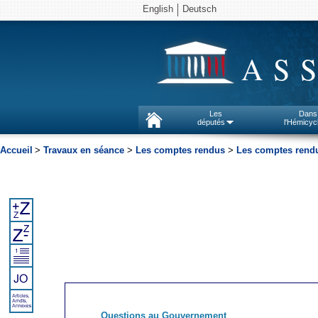
English
Deutsch
AS
Les
Dans
députés
l'Hémicyc
Accueil
>
Travaux en séance
>
Les comptes rendus
>
Les comptes rendu
Questions au Gouvernement