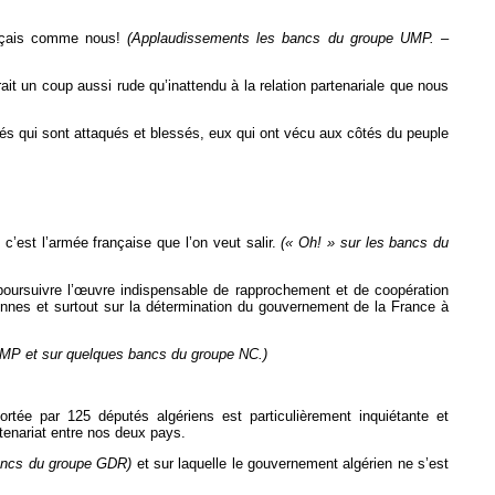
rançais comme nous!
(Applaudissements les bancs du groupe UMP. –
rait un coup aussi rude qu’inattendu à la relation partenariale que nous
iés qui sont attaqués et blessés, eux qui ont vécu aux côtés du peuple
c’est l’armée française que l’on veut salir.
(« Oh! » sur les bancs du
r poursuivre l’œuvre indispensable de rapprochement et de coopération
riennes et surtout sur la détermination du gouvernement de la France à
MP et sur quelques bancs du groupe NC.)
portée par 125 députés algériens est particulièrement inquiétante et
rtenariat entre nos deux pays.
bancs du groupe GDR)
et sur laquelle le gouvernement algérien ne s’est