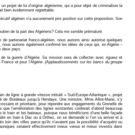
 projet de loi d’origine algérienne, qui a pour objet de criminaliser la
erait bien évidemment regrettable.
xécutif algérien n’a aucunement pris position sur cette proposition. Son
 soutien de la part des Algériens? Cela me semble prématuré.
de partenariat franco-algérien, nous aurions ainsi autorisé quelques
nne, nous aurions également confirmé les idées de ceux qui, en Algérie –
os deux pays.
 de la guerre d’Algérie. Sa mission sera de collecter avec rigueur et
a France et pour l’Algérie.
(Applaudissements sur les bancs du groupe
in de ligne à grande vitesse intitulé « Sud-Europe-Atlantique », projet
ssé de Bordeaux jusqu’à Hendaye. Une ministre, Mme Alliot-Marie, s’y
écessaire et prioritaire, pour répondre aux engagements du Grenelle de
 que l’amélioration des lignes existantes coûterait d’abord beaucoup
re le train et les bateaux, puisque nous bénéficions d’une belle façade
ndre en train à Dax ou à Orthez, on se demande si l’on va arriver et à
s loin des villes parce qu’ils n’avaient pas la possibilité d’acquérir ou
araoniques seraient effectivement mieux venus et mieux investis dans