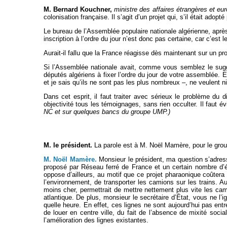
M. Bernard Kouchner,
ministre des affaires étrangères et e
colonisation française. Il s’agit d’un projet qui, s’il était adop
Le bureau de l’Assemblée populaire nationale algérienne, après 
inscription à l’ordre du jour n’est donc pas certaine, car c’est
Aurait-il fallu que la France réagisse dès maintenant sur un pr
Si l’Assemblée nationale avait, comme vous semblez le suggé
députés algériens à fixer l’ordre du jour de votre assemblée. E
et je sais qu’ils ne sont pas les plus nombreux –, ne veulent n
Dans cet esprit, il faut traiter avec sérieux le problème du
objectivité tous les témoignages, sans rien occulter. Il faut é
NC et sur quelques bancs du groupe UMP.)
M. le président.
La parole est à M. Noël Mamère, pour le gro
M. Noël Mamère.
Monsieur le président, ma question s’adresse
proposé par Réseau ferré de France et un certain nombre d’él
oppose d’ailleurs, au motif que ce projet pharaonique coûtera 
l’environnement, de transporter les camions sur les trains. 
moins cher, permettrait de mettre nettement plus vite les cami
atlantique. De plus, monsieur le secrétaire d’État, vous ne l
quelle heure. En effet, ces lignes ne sont aujourd’hui pas entre
de louer en centre ville, du fait de l’absence de mixité soc
l’amélioration des lignes existantes.