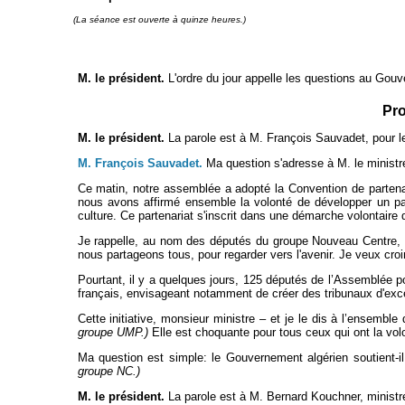
(La séance est ouverte à quinze heures.)
M. le président.
L'ordre du jour appelle les questions au Gou
Pro
M. le président.
La parole est à M. François Sauvadet, pour 
M. François Sauvadet.
Ma question s'adresse à M. le ministre
Ce matin, notre assemblée a adopté la Convention de partenaria
nous avons affirmé ensemble la volonté de développer un par
culture. Ce partenariat s'inscrit dans une démarche volontaire
Je rappelle, au nom des députés du groupe Nouveau Centre, qu
nous partageons tous, pour regarder vers l'avenir. Je veux croir
Pourtant, il y a quelques jours, 125 députés de l’Assemblée po
français, envisageant notamment de créer des tribunaux d'exc
Cette initiative, monsieur ministre – et je le dis à l’ensemb
groupe UMP.)
Elle est choquante pour tous ceux qui ont la volon
Ma question est simple: le Gouvernement algérien soutient-il 
groupe NC.)
M. le président.
La parole est à M. Bernard Kouchner, ministr