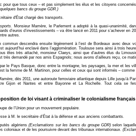
c pour que tous ceux – et pas simplement les élus et les citoyens concernés
 quelques bancs du groupe GDR.)
étaire d'État chargé des transports.
nsports.
Monsieur Mamère, le Parlement a adopté à la quasi-unanimité, dans
lliards d’euros d’investissements – va être lancé en 2011 pour s’achever en 
ntre autres.
on commun descendra ensuite légèrement à l’est de Bordeaux avec deux voie
est aujourd’hui enclavé dans l’agglomération. Toulouse sera ainsi à trois heu
vous êtes très attaché, monsieur Claeys, ainsi que d’autres élus du Limous
t très demandé par nos amis Espagnols; nous avons d’ailleurs reçu, ce matin,
r le Pays Basque, donc entre la montagne, les paysages, la mer et les vill
est la femme de M. Martinon, pour celles et ceux qui sont informés – comme m
ère, dès 2011, une autoroute ferroviaire atlantique depuis Lille jusqu’à Pari
re Gijon et Nantes et entre Bayonne et La Rochelle. Tout cela se fera
position de loi visant à criminaliser le colonialisme français
groupe de l’Union pour un mouvement populaire.
sse à M. le secrétaire d’État à la défense et aux anciens combattants.
éputés algériens
(Exclamations sur les bancs du groupe GDR)
selon laquell
es coloniaux et de les poursuivre devant des tribunaux internationaux.
(Exclam