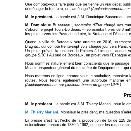
Que comptez-vous faire pour que se tienne un vrai débat publi
déménager le territoire, on l’aménage?
(Applaudissements sur
M. le président.
La parole est à M. Dominique Bussereau, secr
M. Dominique Bussereau,
secrétaire d'État chargé des tra
d’abord, le projet Tours-Bordeaux – représentant près de 8 mi
les projets vers les Pays de la Loire, la Bretagne et l’Alsace, e
Quand la ville de Bordeaux sera atteinte en 2016, un tronç
Blagnac, qui compte trente-sept vols chaque jour vers Paris, 
Un projet prévoit la jonction de Poitiers à Limoges, auquel 
groupe SRC.)
Au sud de Bordeaux, un projet vers l’Espagne es
Nous sommes naturellement bien conscients que le passage pa
Meaux, inspecteur général du ministère de l’équipement – qui 
Nous mettrons en ligne, comme vous le souhaitez, monsieur Mam
routes. Nous ferons également une autoroute maritime ent
(Applaudissements sur plusieurs bancs du groupe UMP.)
Pro
M. le président.
La parole est à M. Thierry Mariani, pour le 
M. Thierry Mariani.
Monsieur le président, ma question s’adre
La presse s’est fait l’écho de la proposition de loi de 125 d
colonialisme français de 1830 à 1962, de juger les responsabl