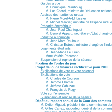
Gardes à vue
M. Dominique Raimbourg
M. Luc Chatel, ministre de l'éducation nation
Assises des territoires ruraux
M. Pierre Morel-A-L'Huissier
M. Michel Mercier, ministre de l'espace rural 
Précarité énergétique
M. Jean-Paul Chanteguet
M. Benoist Apparu, secrétaire d'État chargé d
Industrie automobile
M. Jean-Marc Roubaud
M. Christian Estrosi, ministre chargé de l’indu
Logements étudiants
M. Jean-Marie Le Guen
Mme Valérie Pécresse
Suspension et reprise de la séance
Fixation de l’ordre du jour
Projet de loi de finances rectificative pour 2010
Explications de vote et vote solennel
Explications de vote
M. Charles de Courson
M. Jérôme Chartier
M. Jérôme Cahuzac
M. François de Rugy
Vote sur l’ensemble
Suspension et reprise de la séance
Dépôt du rapport annuel de la Cour des comptes
M. Didier Migaud, président de la commission des
M. Gilles Carrez, rapporteur général de la commi