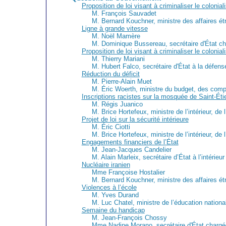
Proposition de loi visant à criminaliser le colonia
M. François Sauvadet
M. Bernard Kouchner, ministre des affaires é
Ligne à grande vitesse
M. Noël Mamère
M. Dominique Bussereau, secrétaire d'État ch
Proposition de loi visant à criminaliser le colonia
M. Thierry Mariani
M. Hubert Falco, secrétaire d'État à la défen
Réduction du déficit
M. Pierre-Alain Muet
M. Éric Woerth, ministre du budget, des compte
Inscriptions racistes sur la mosquée de Saint-Ét
M. Régis Juanico
M. Brice Hortefeux, ministre de l’intérieur, de l
Projet de loi sur la sécurité intérieure
M. Éric Ciotti
M. Brice Hortefeux, ministre de l’intérieur, de l
Engagements financiers de l’État
M. Jean-Jacques Candelier
M. Alain Marleix, secrétaire d’État à l’intérieur 
Nucléaire iranien
Mme Françoise Hostalier
M. Bernard Kouchner, ministre des affaires é
Violences à l’école
M. Yves Durand
M. Luc Chatel, ministre de l’éducation nation
Semaine du handicap
M. Jean-François Chossy
Mme Nadine Morano, secrétaire d'État chargée d