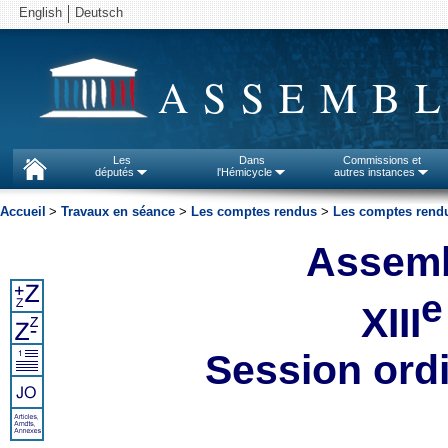
English
Deutsch
ASSEMBL
Les
Dans
Commissions et
députés
l'Hémicycle
autres instances
Accueil
>
Travaux en séance
>
Les comptes rendus
>
Les comptes rendu
Assemb
e
XIII
Session ord