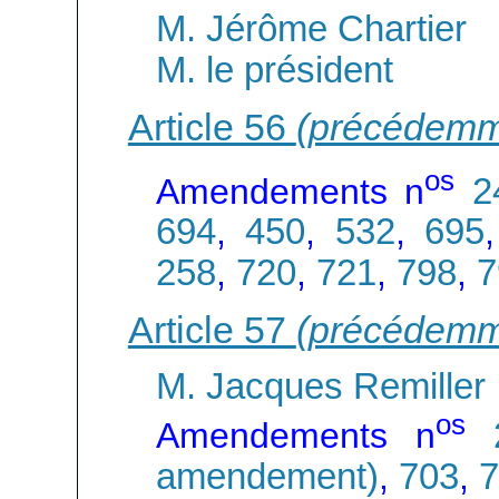
M. Jérôme Chartier
M. le président
Article 56
(précédemm
os
Amendements n
2
694
,
450
,
532
,
695
258
,
720
,
721
,
798
,
7
Article 57
(précédemm
M. Jacques Remiller
os
Amendements n
amendement)
,
703
,
7