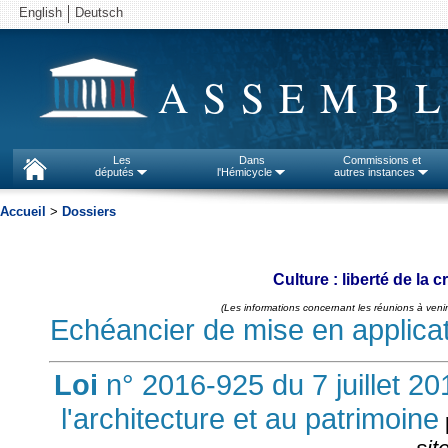
English
Deutsch
ASSEMBL
Les
Dans
Commissions et
députés
l'Hémicycle
autres instances
Accueil
>
Dossiers
Culture : liberté de la 
(Les informations concernant les réunions à venir
Echéancier de mise en applicatio
Loi
n° 2016-925 du 7 juillet 201
l'architecture et au patrimoine