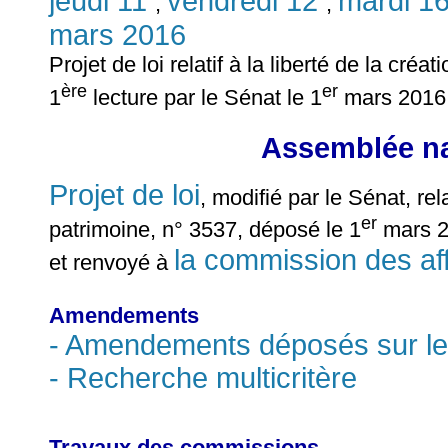
jeudi 11
vendredi 12
mardi 1
,
,
mars 2016
Projet de loi relatif à la liberté de la créa
ère
er
1
lecture par le Sénat le 1
mars 2016
Assemblée na
Projet de loi
, modifié par le Sénat, rela
er
patrimoine, n° 3537, déposé le 1
mars 20
la commission des affa
et renvoyé à
Amendements
- Amendements déposés sur le
- Recherche multicritère
Travaux des commissions