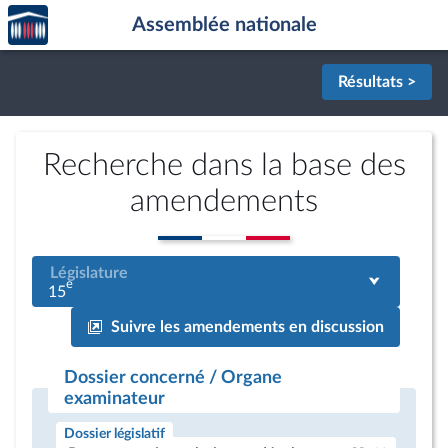
Accèder
Aller au contenu
Aller en bas de la page
Assemblée nationale
à la
page
d'accueil
Résultats >
Recherche dans la base des
amendements
Législature
e
15
Suivre les amendements en discussion
Dossier concerné / Organe
examinateur
Dossier législatif