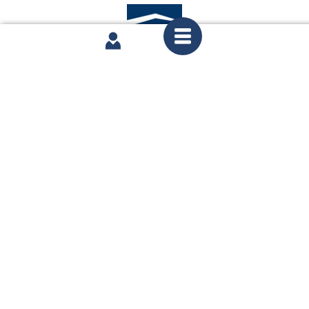
LCP
Accédez à toute
l'actualité de
la Chaine Parlementaire
OPEN DATA
Accédez à toutes
les données de
l'Assemblée nationale