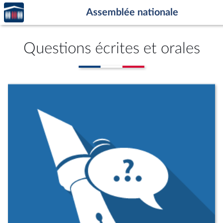
Accèder
Aller au contenu
Aller en bas de la page
Assemblée nationale
à la
page
d'accueil
Questions écrites et orales