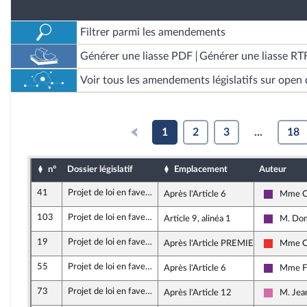
Filtrer parmi les amendements
Générer une liasse PDF
Générer une liasse RT
Voir tous les amendements législatifs sur open 
1
2
3
...
18
n°
Dossier législatif
Emplacement
Auteur
41
Projet de loi en faveur de l’activité professionnelle indépendante
Après l'Article 6
Mme C
La Répub
103
Projet de loi en faveur de l’activité professionnelle indépendante
Article 9, alinéa 1
M. Dom
La Répub
19
Projet de loi en faveur de l’activité professionnelle indépendante
Après l'Article PREMIER
Mme Ca
La Franc
55
Projet de loi en faveur de l’activité professionnelle indépendante
Après l'Article 6
Mme Fi
La Répub
73
Projet de loi en faveur de l’activité professionnelle indépendante
Après l'Article 12
M. Jea
Socialis