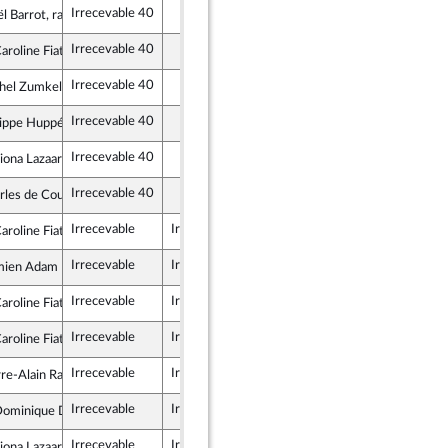
Irrecevable 40
l Barrot, rapporteur
Irrecevable 40
roline Fiat
e insoumise
Irrecevable 40
hel Zumkeller
ndépendants
Irrecevable 40
lippe Huppé
semble
Irrecevable 40
ona Lazaar
lique en Marche
Irrecevable 40
rles de Courson
et Territoires
Irrecevable
Irrecevable
roline Fiat
e insoumise
Irrecevable
Irrecevable
mien Adam
lique en Marche
Irrecevable
Irrecevable
roline Fiat
e insoumise
Irrecevable
Irrecevable
roline Fiat
e insoumise
Irrecevable
Irrecevable
rre-Alain Raphan
lique en Marche
Irrecevable
Irrecevable
ominique David
lique en Marche
Irrecevable
Irrecevable
ona Lazaar