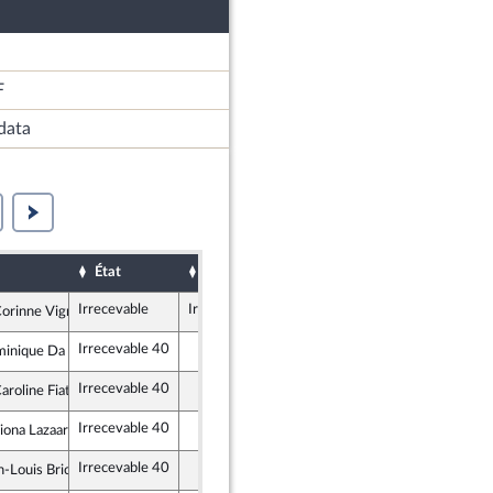
F
data
État
Sort
Examiné par
Date d'examen
Irrecevable
Irrecevable
orinne Vignon
lique en Marche
Irrecevable 40
inique Da Silva
lique en Marche
Irrecevable 40
roline Fiat
e insoumise
Irrecevable 40
ona Lazaar
lique en Marche
Irrecevable 40
n-Louis Bricout
tes et apparentés