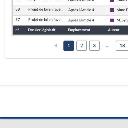
La Répub
58
Projet de loi en faveur de l’activité professionnelle indépendante
Après l'Article 4
Mme Fi
La Répub
37
Projet de loi en faveur de l’activité professionnelle indépendante
Après l'Article 4
M. Sylv
La Répub
n°
Dossier législatif
Emplacement
Auteur
1
2
3
...
18