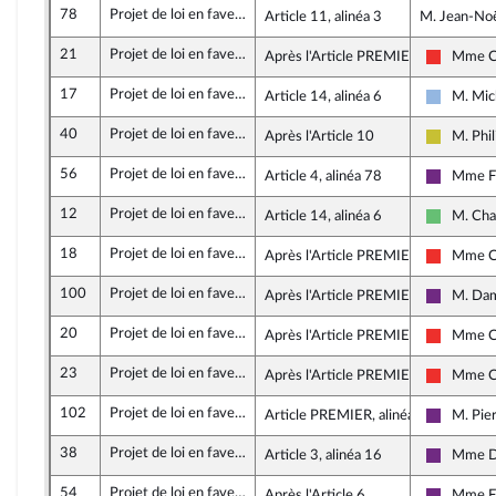
78
Projet de loi en faveur de l’activité professionnelle indépendante
Article 11, alinéa 3
M. Jean-Noë
21
Projet de loi en faveur de l’activité professionnelle indépendante
Après l'Article PREMIER
Mme Ca
La Franc
17
Projet de loi en faveur de l’activité professionnelle indépendante
Article 14, alinéa 6
M. Mic
UDI et I
40
Projet de loi en faveur de l’activité professionnelle indépendante
Après l'Article 10
M. Phi
Agir en
56
Projet de loi en faveur de l’activité professionnelle indépendante
Article 4, alinéa 78
Mme Fi
La Répub
12
Projet de loi en faveur de l’activité professionnelle indépendante
Article 14, alinéa 6
M. Cha
Libertés 
18
Projet de loi en faveur de l’activité professionnelle indépendante
Après l'Article PREMIER
Mme Ca
La Franc
100
Projet de loi en faveur de l’activité professionnelle indépendante
Après l'Article PREMIER TER
M. Da
La Répub
20
Projet de loi en faveur de l’activité professionnelle indépendante
Après l'Article PREMIER
Mme Ca
La Franc
23
Projet de loi en faveur de l’activité professionnelle indépendante
Après l'Article PREMIER
Mme Ca
La Franc
102
Projet de loi en faveur de l’activité professionnelle indépendante
Article PREMIER, alinéa 4
M. Pie
La Répub
38
Projet de loi en faveur de l’activité professionnelle indépendante
Article 3, alinéa 16
Mme D
La Répub
54
Projet de loi en faveur de l’activité professionnelle indépendante
Après l'Article 6
Mme Fi