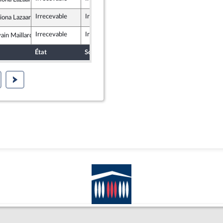
lique en Marche
Irrecevable
Irrecevable
ona Lazaar
lique en Marche
Irrecevable
Irrecevable
ain Maillard
lique en Marche
État
Sort
Date d'examen
Examiné par